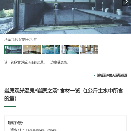
汤泽共浴场 ”駒子之汤”
请一边欣赏越后汤泽的风景，一边享受温泉。
越后汤泽露天浴场巡游
岩原观光温泉“岩原之汤”食材一览（1公斤主水中所含
的量）
阳离子成分
【钾离子】：1.4毫克/0.04毫巴/2.04毫巴