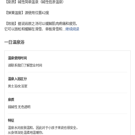
【泉质】碱性简单温泉（碱性低渗温泉）
【弹簧温度】源使用位置42度
【效能】据说岩原之汤可以缓解肌肉疼痛和疲劳。
它可以放松和缓解在滑雪、单板滑雪和
…
继续阅读
一日温泉浴
温泉使用时间
请联系我们了解营业时间
温泉入浴区分
男士浴/女浴室
泉质
弱碱性 无色透明
特征
温泉水对皮肤温和，因此对于小孩子来说也很安全。
从身体深处温柔地温暖你。