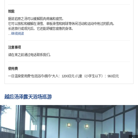
效能
据说岩原之汤可以缓解肌肉疼痛和疲劳。
它可以放松和缓解在滑雪、单板滑雪和网球等休闲活动和运动中用过的肌肉。
长途旅行或观光后，它还能舒缓您疲惫的身体。
…
继续阅读
注意事项
请在来之前通过电话联系我们。
使用费
一日温泉使用费“包括浴巾/面巾”大人：1200日元 /儿童（小学生以下）：960日元
越后汤泽露天浴场巡游