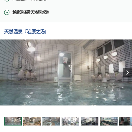
越后汤泽露天浴场巡游
天然温泉『岩原之汤]