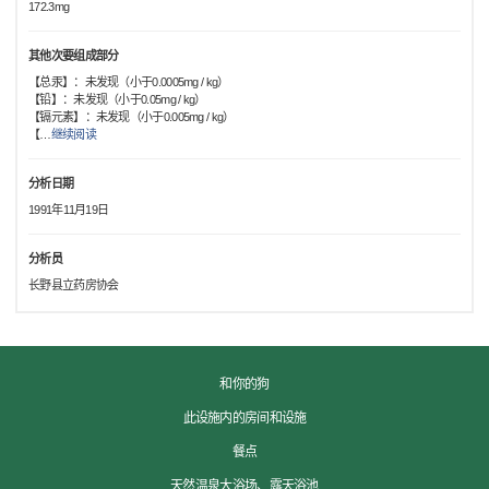
172.3mg
其他次要组成部分
【总汞】：未发现（小于0.0005mg / kg）
【铅】：未发现（小于0.05mg / kg）
【镉元素】：未发现（小于0.005mg / kg）
【
…
继续阅读
分析日期
1991年11月19日
分析员
长野县立药房协会
和你的狗
此设施内的房间和设施
餐点
天然温泉大浴场、露天浴池