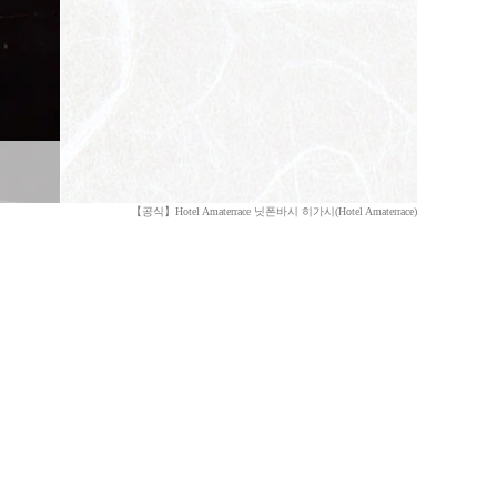
【공식】Hotel Amaterrace 닛폰바시 히가시(Hotel Amaterrace)