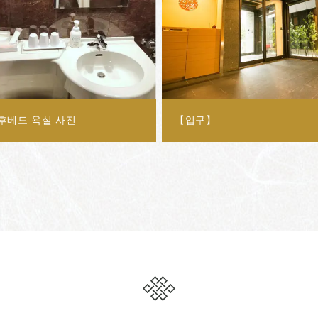
소후베드 욕실 사진
【입구】