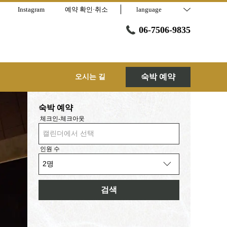
Instagram
예약 확인·취소
language
06-7506-9835
숙박 예약
오시는 길
숙박 예약
체크인-체크아웃
캘린더에서 선택
인원 수
검색