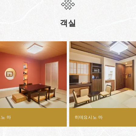
객실
노 마
히데요시노 마