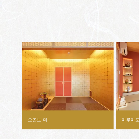
오곤노 마
마루마도