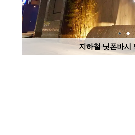
지하철 닛폰바시 역