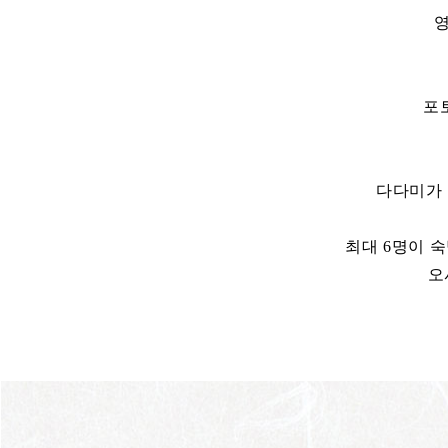
영
포
다다미가 
최대 6명이 
오