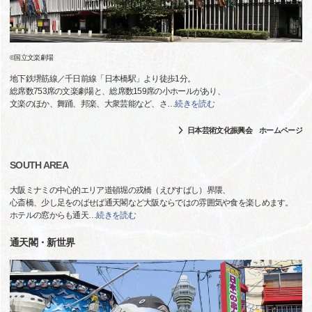
©国立文楽劇場
地下鉄堺筋線／千日前線「日本橋駅」より徒歩1分。
総席数753席の文楽劇場と、総席数159席の小ホールがあり、
文楽のほか、舞踊、邦楽、大衆芸能など、さ
…
続きを読む
日本芸術文化振興会 ホームページ
SOUTH AREA
大阪ミナミの中心的エリア道頓堀の戎橋（えびすばし）界隈、
心斎橋、少し足をのばせば通天閣など大阪ならではの雰囲気や食を楽しめます。
ホテルの窓からも通天
…
続きを読む
通天閣・新世界