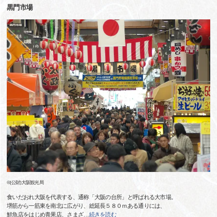
黒門市場
©(公財)大阪観光局
食いだおれ大阪を代表する、通称「大阪の台所」と呼ばれる大市場。
堺筋から一筋東を南北に広がり、総延長５８０ｍある通りには、
鮮魚店をはじめ青果店、さまざ
…
続きを読む