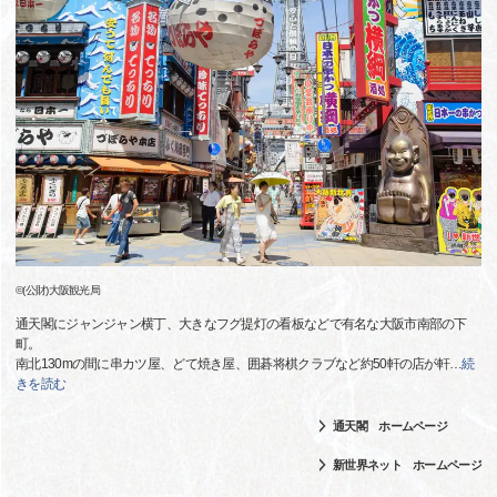
©(公財)大阪観光局
通天閣にジャンジャン横丁、大きなフグ提灯の看板などで有名な大阪市南部の下
町。
南北130mの間に串カツ屋、どて焼き屋、囲碁将棋クラブなど約50軒の店が軒
…
続
きを読む
通天閣 ホームページ
新世界ネット ホームページ