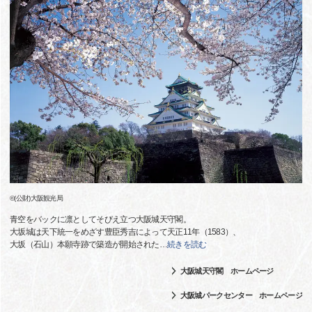
©(公財)大阪観光局
青空をバックに凛としてそびえ立つ大阪城天守閣。
大坂城は天下統一をめざす豊臣秀吉によって天正11年（1583）、
大坂（石山）本願寺跡で築造が開始された
…
続きを読む
大阪城天守閣 ホームページ
大阪城パークセンター ホームページ