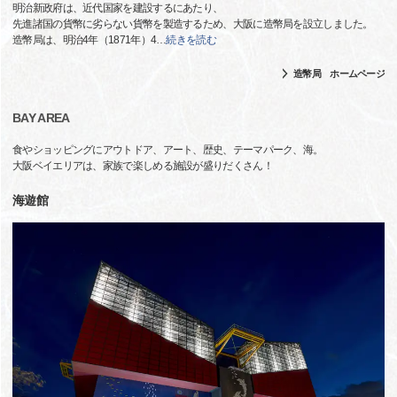
明治新政府は、近代国家を建設するにあたり、
先進諸国の貨幣に劣らない貨幣を製造するため、大阪に造幣局を設立しました。
造幣局は、明治4年（1871年）4
…
続きを読む
造幣局 ホームページ
BAY AREA
食やショッピングにアウトドア、アート、歴史、テーマパーク、海。
大阪ベイエリアは、家族で楽しめる施設が盛りだくさん！
海遊館