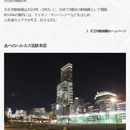
©(公財)大阪観光局
天王寺動物園は大正4年（1915）に、日本で3番目の動物園として開園。
約11haの園内には、ライオン・チンパンジーなどをはじめ、
人気者のコアラや天王
…
続きを読む
天王寺動物園ホームページ
あべのハルカス近鉄本店