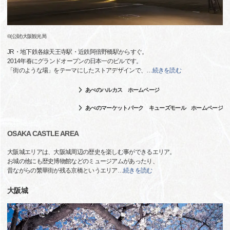
©(公財)大阪観光局
JR・地下鉄各線天王寺駅・近鉄阿倍野橋駅からすぐ。
2014年春にグランドオープンの日本一のビルです。
「街のような場」をテーマにしたストアデザインで、
…
続きを読む
あべのハルカス ホームページ
あべのマーケットパーク キューズモール ホームページ
OSAKA CASTLE AREA
大阪城エリアは、大阪城周辺の歴史を楽しむ事ができるエリア。
お城の他にも歴史博物館などのミュージアムがあったり、
昔ながらの繁華街が残る京橋というエリア
…
続きを読む
大阪城