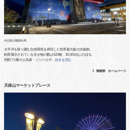
©(公財)大阪観光局
太平洋を取り囲む自然環境を再現した世界最大級の水族館。
飼育展示されている生き物の数は620種、30,000点にのぼる。
同館で1番の人気者・ジンベエザ
…
続きを読む
海遊館 ホームページ
天保山マーケットプレース