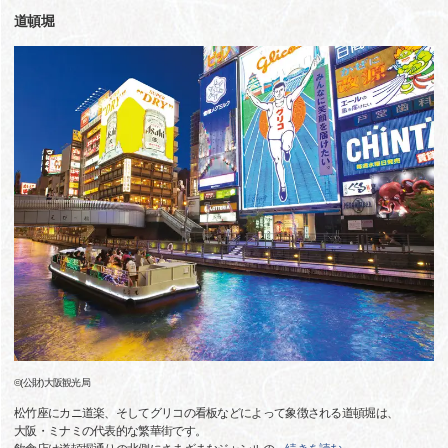
道頓堀
©(公財)大阪観光局
松竹座にカニ道楽、そしてグリコの看板などによって象徴される道頓堀は、
大阪・ミナミの代表的な繁華街です。