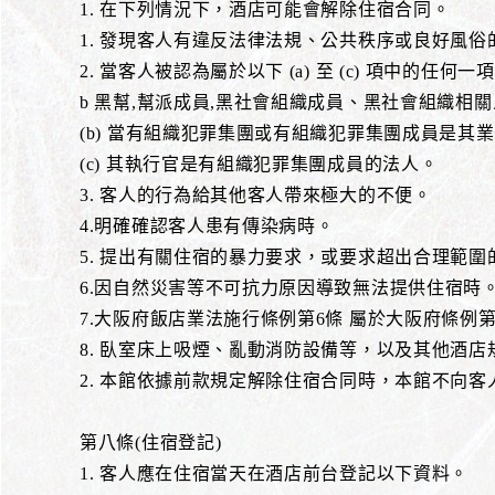
1. 在下列情況下，酒店可能會解除住宿合同。
1. 發現客人有違反法律法規、公共秩序或良好風
2. 當客人被認為屬於以下 (a) 至 (c) 項中的任何一
b 黑幫,幫派成員,黑社會組織成員、黑社會組織相
(b) 當有組織犯罪集團或有組織犯罪集團成員是
(c) 其執行官是有組織犯罪集團成員的法人。
3. 客人的行為給其他客人帶來極大的不便。
4.明確確認客人患有傳染病時。
5. 提出有關住宿的暴力要求，或要求超出合理範圍
6.因自然災害等不可抗力原因導致無法提供住宿時
7.大阪府飯店業法施行條例第6條 屬於大阪府條例
8. 臥室床上吸煙、亂動消防設備等，以及其他酒店
2. 本館依據前款規定解除住宿合同時，本館不向
第八條(住宿登記)
1. 客人應在住宿當天在酒店前台登記以下資料。