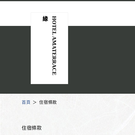
緣
H
O
T
E
L
A
M
A
T
E
R
R
A
C
E
首頁
住宿條款
住宿條款