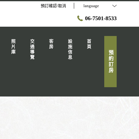
預訂確認/取消
language
06-7501-8533
照片庫
交通導覽
客房
設施信息
首頁
預約訂房