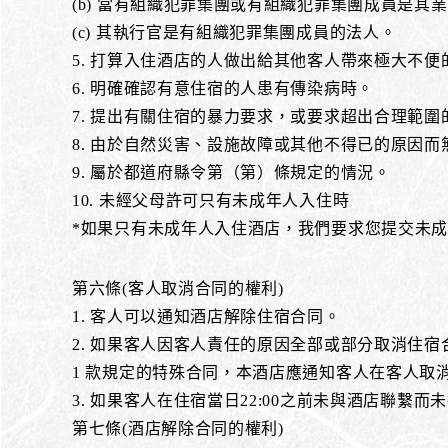
(b) 當有組織犯罪集團或有組織犯罪集團成員是
(c) 其執行官是有組織犯罪集團成員的法人。
5. 打算入住酒店的人做出給其他客人帶來極大不便
6. 明確確認有意住宿的人患有傳染病時。
7. 提出有關住宿的暴力要求，或要求超出合理範圍
8. 由於自然災害、設施故障或其他不得已的原因
9. 屬於都道府縣令第（第）條規定的情況。
10. 未經父母許可只有未成年人入住時
*如果只有未成年人入住酒店，我們要求您提交未
第六條(客人取消合同的權利)
1. 客人可以通知酒店解除住宿合同。
2. 如果客人因客人責任的原因全部或部分取消住宿
1 款規定的特殊合同，本酒店應通知客人在客人取
3. 如果客人在住宿當日22:00之前未與酒店聯
第七條(酒店解除合同的權利)