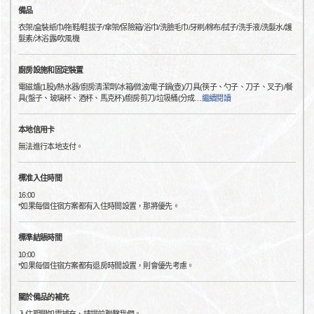
備品
衣架/盒裝紙巾/拖鞋/鞋拔子/傘架/保險箱/浴巾/洗臉毛巾/牙刷/棉布/拭子/洗手液/洗髮水/護
髮素/沐浴露/吹風機
廚房設施和固定裝置
電磁爐(1股)/熱水器/廚房清潔劑/冰箱/微波/電子鍋(壺)/刀具(筷子、勺子、刀子、叉子)/餐
具(盤子、玻璃杯、酒杯、馬克杯)/廚房剪刀/垃圾桶(分成
…
繼續閱讀
本地信用卡
無法進行本地支付。
標准入住時間
16:00
*如果每個住宿方案都有入住時間設置，那將優先。
標準結賬時間
10:00
*如果每個住宿方案都有退房時間設置，則會優先考慮。
關於備品的補充