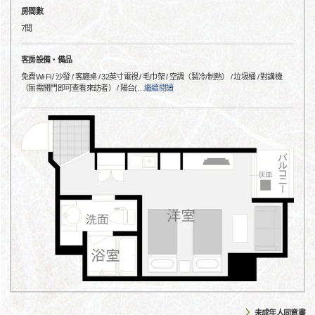
房間數
7間
客房設備・備品
免費Wi-Fi / 沙發 / 客廳桌 / 32英寸電視 / 毛巾架 / 空調（製冷/制熱） / 垃圾桶 / 對講機
（無需開門即可查看來訪者） / 陽台(
…
繼續閱讀
未成年人同意書