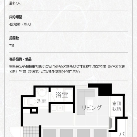
最多4人
床的類型
4套被褥（單人）
房間數
7間
客房設備・備品
榻榻米臥室/榻榻米客廳/免費Wi-Fi/沙發/客廳桌/32英寸電視/毛巾架/捲簾（臥室和客廳
分開）/空調（冷暖氣）/垃圾桶/對講機(不開門見客)