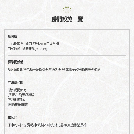
房間設施一覽
房間數
共14間客房:7間西式房間/7間日式房間
西式裝修:7間雙床房(20-20㎡)
標準間設備
所有房間的浴室/所有房間都有淋浴/所有房間都有空調/電視機/空冰箱
互聯網相關
所有房間都有
[連接方式]無線網絡
[電腦租賃]無
[網絡連接]免費
備品①
手巾/牙刷、牙膏/浴巾/洗髮水/沖洗/沐浴露/吹風機/淋浴馬桶