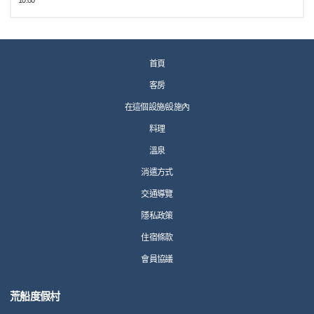
10:00
首頁
客房
在這個設施/設施內
料理
溫泉
消遣方式
交通導覽
隱私政策
住宿條款
會員協議
荒船度假村