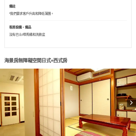
備註
*我們要求客戶升高和降低蒲團。
客房設備・備品
沒有巴士//帶馬桶和洗臉盆
海景房無障礙空間日式+西式房