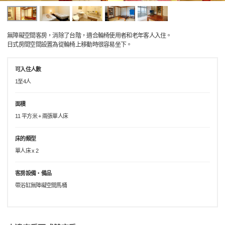
無障礙空間客房，消除了台階，適合輪椅使用者和老年客人入住。
日式房間空間設置為從輪椅上移動時很容易坐下。
可入住人數
1至4人
面積
11 平方米 + 兩張單人床
床的類型
單人床 x 2
客房設備・備品
帶浴缸無障礙空間馬桶