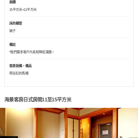
面積
15平方米+11平方米
床的類型
被子
備註
*我們要求客戶升高和降低蒲團。
客房設備・備品
帶浴缸的馬桶
海景客房日式房間11至15平方米