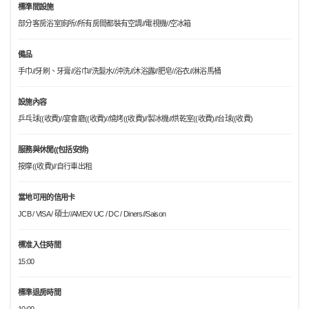
標準間設施
部分客房浴室廁所//所有房間都裝有空調//電視機//空冰箱
備品
手巾//牙刷、牙膏//浴巾//洗髮水//沖洗//沐浴露//肥皂//浴衣//淋浴馬桶
設施內容
乒乓球((收費)//宴會廳((收費)//燒烤((收費)//製冰機//烘乾室((收費)//台球((收費)
服務與休閒((包括安排)
按摩((收費)//自行車出租
當地可用的信用卡
JCB / VISA / 碩士//AMEX/ UC / DC / Diners//Saison
標准入住時間
15:00
標準退房時間