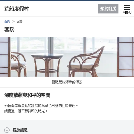
荒船度假村
預約訂房
MENU
首頁
客房
客房
俯瞰荒船海岸的海景
深度放鬆與和平的空間
沿著海岸線蔓延的壯麗的茜草色日落的壯麗景色。
請度過一段平靜祥和的時光。
客房訊息