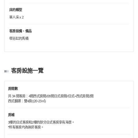
床的類型
單人床 x 2
客房設備・備品
帶浴缸的馬桶
客房設施一覽
房間數
共 34 間客房：4間西式房間//28間日式房間//日式+西式房間2間
西式翻譯：雙4房((20-23㎡)
房補
3樓的日式客房和2樓的部分日式客房享有海景。
*所有客房均為無菸客房。