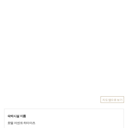
지도 앱으로 보기
숙박시설 이름
호텔 어센트 하마마츠