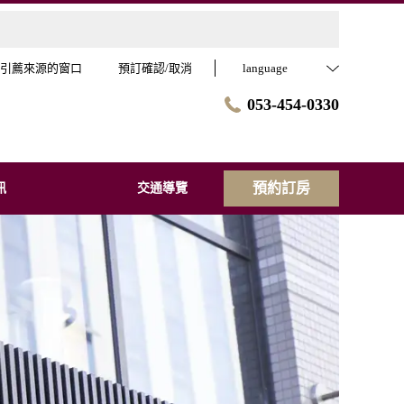
引薦來源的窗口
預訂確認/取消
language
053-454-0330
預約訂房
訊
交通導覽