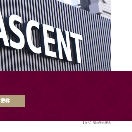
搜尋
【官方】濱松登峰飯店