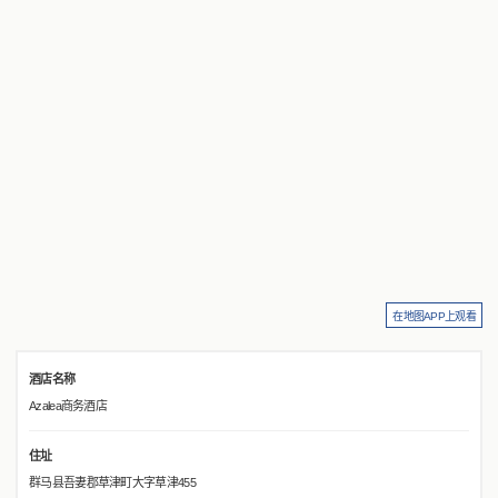
在地图APP上观看
酒店名称
Azalea商务酒店
住址
群马县吾妻郡草津町大字草津455