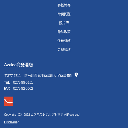
客栈博客
常见问题
照片库
隐私政策
住宿条款
会员条款
Azalea商务酒店
〒
377-1711
群马县吾妻郡草津町大字草津455
TEL
0279-88-5151
FAX
0279-82-5002
Copyright（C）2022 ビジネスホテル アゼリア All Reserved.
Disclaimer