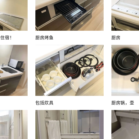
期住宿！
厨房烤鱼
厨房
包括炊具
厨房锅，壶