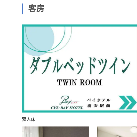
客房
双人床