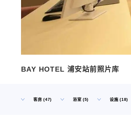
BAY HOTEL 浦安站前照片库
客房 (47)
浴室 (5)
设施 (18)