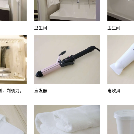
卫生间
卫生间
刷，剃须刀，
直发器
电吹风