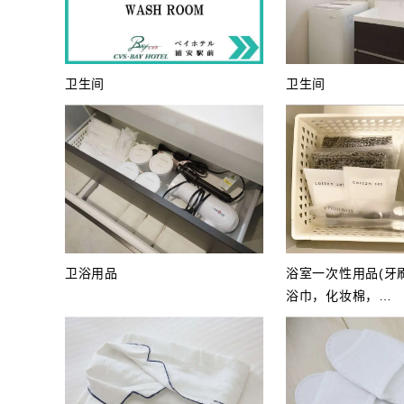
卫生间
卫生间
卫浴用品
浴室一次性用品(牙
浴巾，化妆棉，
…