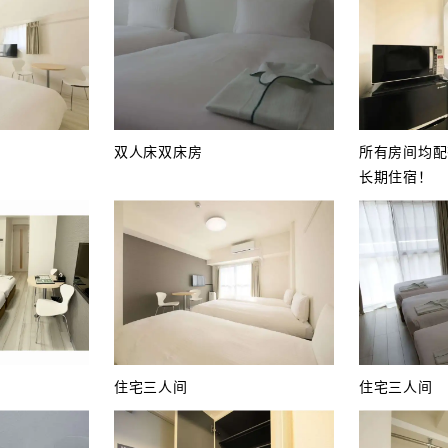
双人床双床房
所有房间均配
长期住宿！
住宅三人间
住宅三人间