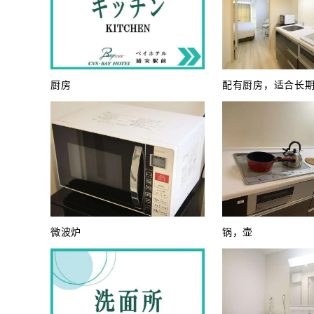
厨房
配有厨房，适合长
微波炉
锅，壶