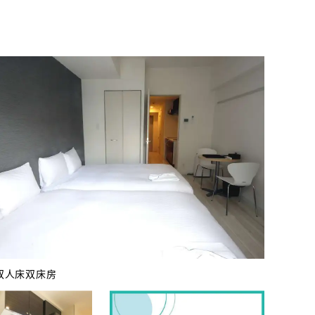
双人床双床房