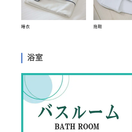
睡衣
拖鞋
浴室