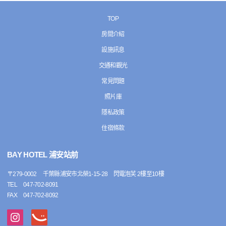
TOP
房間介紹
設施訊息
交通和觀光
常見問題
照片庫
隱私政策
住宿條款
BAY HOTEL 浦安站前
〒
279-0002
千葉縣浦安市北榮1-15-28 閃電泡芙 2樓至10樓
TEL
047-702-8091
FAX
047-702-8092