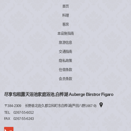
首页
料理
客房
本设施指南
旅游信息
交通指南
隐私政策
住宿条款
会员条款
尽享包租露天浴池家庭浴池,白桦湖 Auberge Birstror Figaro
〒
384-2309
长野县北佐久郡立科町东白桦湖(芦田八野1667-9)
TEL
0267-55-6012
FAX
0267-55-6243