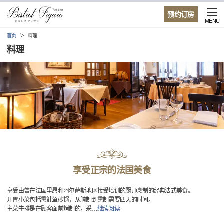
预约订房
MENU
首页
料理
料理
享受正宗的法国美食
享受由曾在法国里昂和阿尔萨斯地区接受培训的厨师烹制的经典法式美食。
开胃小菜包括熏鲑鱼砂锅，从腌制到熏制需要四天的时间。
主菜牛排是在顾客面前烤制的，采
…
继续阅读