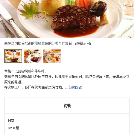
由在法国接受培训的厨师准备的经典全套菜肴。(晚餐示例)
主菜可以品尝烤蓼科牛牛排。
蓼科牛的脂肪含量比外国牛肉多，因此用平底锅煎时，脂肪会残留下来，无法享受到
原来的味道。
在这家工厂，我们在顾客面前烧烤食物，
…
继续阅读
晚餐
时间
18:30 起