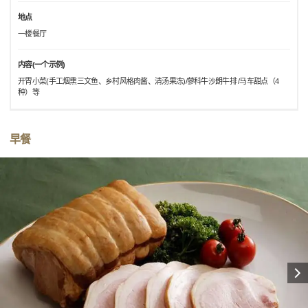
地点
一楼餐厅
内容(一个示例)
开胃小菜(手工烟熏三文鱼、乡村风格肉酱、清汤果冻)/蓼科牛沙朗牛排 /马车甜点（4
种）等
早餐