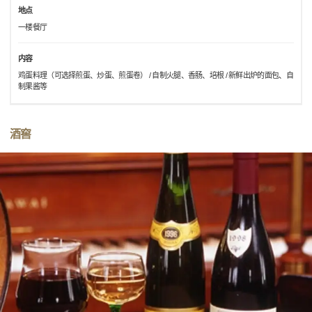
地点
一楼餐厅
内容
鸡蛋料理（可选择煎蛋、炒蛋、煎蛋卷） / 自制火腿、香肠、培根 / 新鲜出炉的面包、自
制果酱等
酒窖