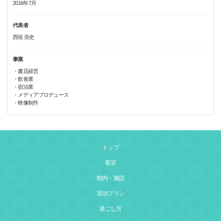
2016年7月
代表者
西垣 崇史
事業
・書店経営
・飲食業
・宿泊業
・メディアプロデュース
・映像制作
トップ
客室
館内・施設
宿泊プラン
過ごし方