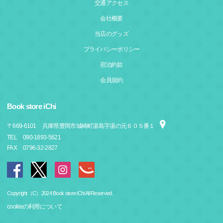
交通アクセス
会社概要
当店のグッズ
プライバシーポリシー
宿泊約款
会員規約
Book store iChi
〒
669-6101
兵庫県豊岡市城崎町湯島字湯の元６０５番１
TEL
090-1893-5621
FAX
0796-32-2827
Copyright（C）2024 Book store iChi All Reserved.
cookieの利用について