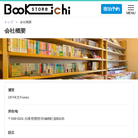
宿泊予約
MENU
トップ
会社概要
会社概要
運営
OFFICE Forest
所在地
〒669-6101 兵庫県豊岡市城崎町湯島605
設立