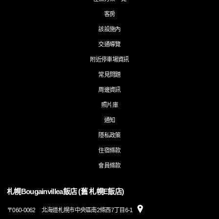
客房
該設施內
交通導覽
附近停車場資訊
常見問題
周邊資訊
照片庫
通知
隱私政策
住宿條款
會員條款
札幌Bougainvillea飯店 (舊 札幌E飯店)
〒
060-0062
北海道札幌市中央區南2條西7丁目6-1