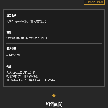
在地圖APP上觀看
飯店名稱
札幌Bougainvillea飯店 (舊 札幌E飯店)
地址
北海道札幌市中央區南2條西7丁目6-1
電話號碼
011-222-1010
備註
大通站1號出口步行10分鐘
從薄野站2號出口步行10分鐘
地下街Pole Town狸小路四丁目出口步行7分鐘
如何訪問