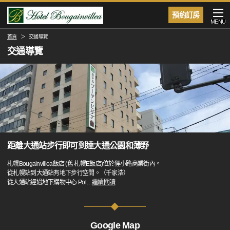
預約訂房
MENU
首頁
交通導覽
交通導覽
距離大通站步行即可到達大通公園和薄野
札幌Bougainvillea飯店 (舊 札幌E飯店)位於狸小路商業街內。
從札幌站到大通站有地下步行空間。（千家浩）
從大通站經過地下購物中心 Pol
…
繼續閱讀
Google Map