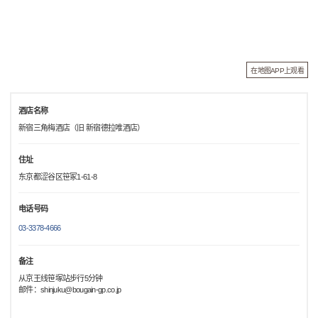
在地图APP上观看
酒店名称
新宿三角梅酒店（旧 新宿德拉唯酒店）
住址
东京都涩谷区笹冢1-61-8
电话号码
03-3378-4666
备注
从京王线笹塚站步行5分钟
邮件：shinjuku@bougain-gp.co.jp