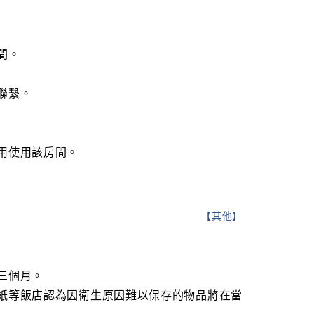
間。
聯繫。
用使用該房間。
【
其他
】
三個月。
紙等飯店認為因衛生原因難以保存的物品將在當