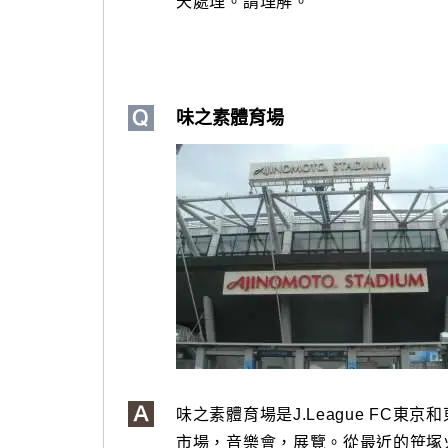
天處理。請理解。
味之素體育場
味之素體育場是J.League FC
市場，音樂會，展覽。從最近的笹塚