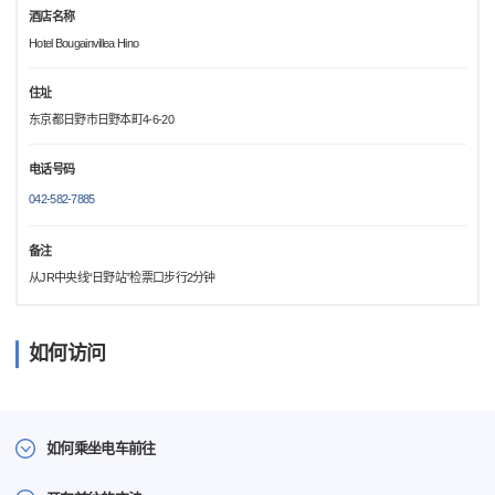
酒店名称
Hotel Bougainvillea Hino
住址
东京都日野市日野本町4-6-20
电话号码
042-582-7885
备注
从JR中央线“日野站”检票口步行2分钟
如何访问
如何乘坐电车前往