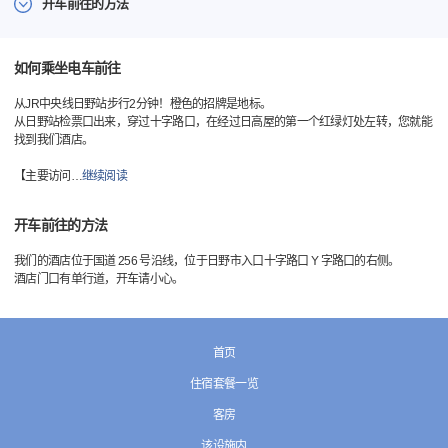
开车前往的方法
如何乘坐电车前往
从JR中央线日野站步行2分钟！橙色的招牌是地标。
从日野站检票口出来，穿过十字路口，在经过日高屋的第一个红绿灯处左转，您就能
找到我们酒店。
【主要访问
…
继续阅读
开车前往的方法
我们的酒店位于国道 256 号沿线，位于日野市入口十字路口 Y 字路口的右侧。
酒店门口有单行道，开车请小心。
首页
住宿套餐一览
客房
该设施内