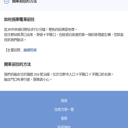
開車前往的方法
如何搭乘電車前往
從JR中央線日野站步行2分鐘！橙色的招牌是地標。
從日野站檢票口出來，穿過十字路口，在經過日高屋的第一個紅綠燈處左轉，您就能
找到我們飯店。
【主要訪問
…
繼續閱讀
開車前往的方法
我們的飯店位於國道 256 號沿線，位於日野市入口十字路口 Y 字路口的右側。
飯店門口有單行道，開車請小心。
首頁
住宿方案一覽
客房
該設施內