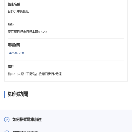
飯店名稱
日野九重葛飯店
地址
東京都日野市日野本町4-6-20
電話號碼
042-582-7885
備註
從JR中央線「日野站」檢票口步行2分鐘
如何訪問
如何搭乘電車前往