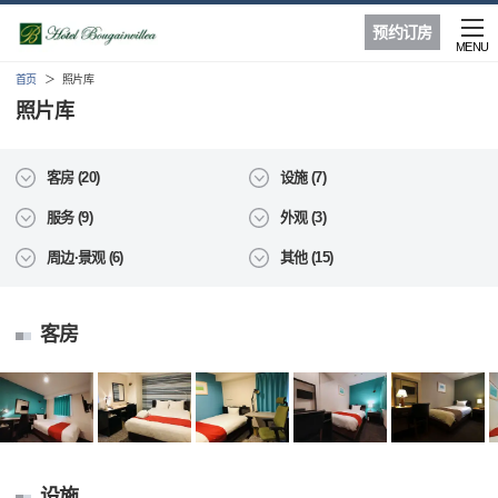
预约订房
MENU
首页
照片库
照片库
客房 (20)
设施 (7)
服务 (9)
外观 (3)
周边·景观 (6)
其他 (15)
客房
设施