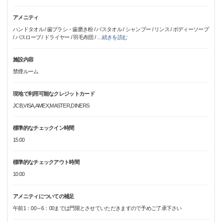
アメニティ
ハンドタオル / 歯ブラシ・歯磨き粉 / バスタオル / シャンプー / リンス / ボディーソープ
/ バスローブ / ドライヤー / 羽毛布団 /
…
続きを読む
施設内容
禁煙ルーム
現地で利用可能なクレジットカード
JCB,VISA,AMEX,MASTER,DINERS
標準的なチェックイン時間
15:00
標準的なチェックアウト時間
10:00
アメニティについての補足
午前1：00～6：00までは門限とさせていただきますので予めご了承下さい