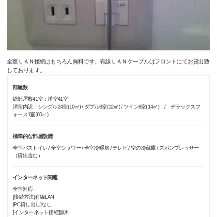
全室ＬＡＮ接続はもちろん無料です。有線ＬＡＮケーブルはフロントにてお貸出致
しております。
部屋数
総部屋数41室：洋室41室
洋室内訳：シングル24室(10㎡) / ダブル8室(12㎡) / ツイン8室(14㎡) / デラックスフ
ォース1室(60㎡)
標準的な部屋設備
全室バストイレ / 全室シャワー / 全室冷暖房 / テレビ / 空の冷蔵庫 / ズボンプレッサー
（貸出含む）
インターネット関連
全室対応
[接続方法]有線LAN
[PC貸し出し]なし
[インターネット接続]無料