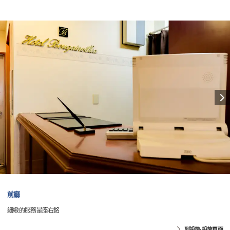
前廳
細緻的服務是座右銘
到設施·設施頁面