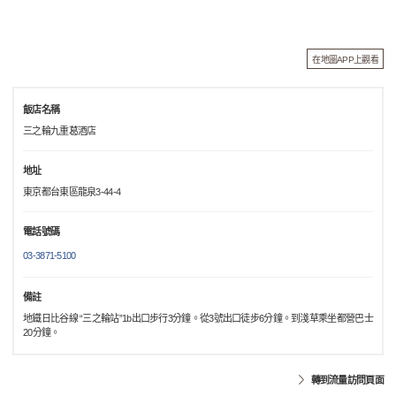
在地圖APP上觀看
飯店名稱
三之輪九重葛酒店
地址
東京都台東區龍泉3-44-4
電話號碼
03-3871-5100
備註
地鐵日比谷線 “三之輪站”1b出口步行3分鐘。從3號出口徒步6分鐘。到淺草乘坐都營巴士
20分鐘。
轉到流量訪問頁面