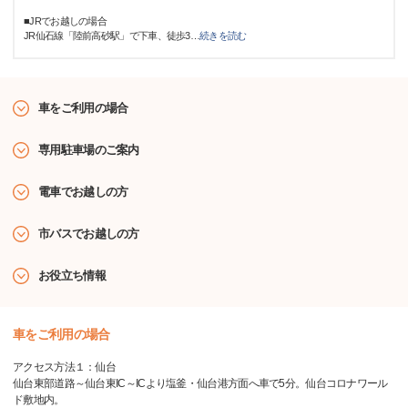
■JRでお越しの場合
JR仙石線「陸前高砂駅」で下車、徒歩3
…
続きを読む
車をご利用の場合
専用駐車場のご案内
電車でお越しの方
市バスでお越しの方
お役立ち情報
車をご利用の場合
アクセス方法１：仙台
仙台東部道路～仙台東IC～ICより塩釜・仙台港方面へ車で5分。仙台コロナワール
ド敷地内。