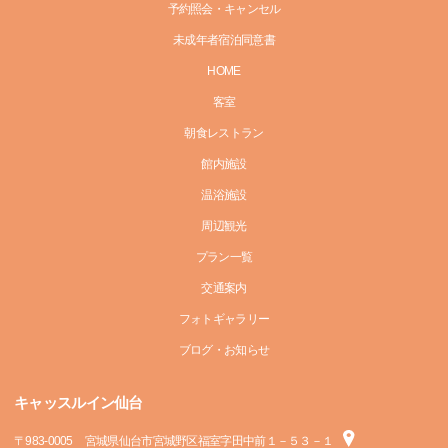
予約照会・キャンセル
未成年者宿泊同意書
HOME
客室
朝食レストラン
館内施設
温浴施設
周辺観光
プラン一覧
交通案内
フォトギャラリー
ブログ・お知らせ
キャッスルイン仙台
〒
983-0005
宮城県仙台市宮城野区福室字田中前１－５３－１