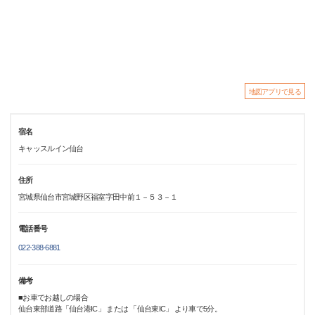
地図アプリで見る
宿名
キャッスルイン仙台
住所
宮城県仙台市宮城野区福室字田中前１－５３－１
電話番号
022-388-6881
備考
■お車でお越しの場合
仙台東部道路「仙台港IC」 または 「仙台東IC」 より車で5分。