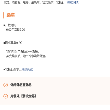
白龙，喷射浴，电浴，坐热水，塔式桑拿，北投石
…
继续阅读
桑拿
■开放时间
6:00至次日2:00
■塔式桑拿90℃
我们引入了自动 löyly 系统。
蒸完桑拿后，泡个冷水澡降降温。
■北投石桑拿
…
继续阅读
休闲休息室休息
用餐处【餐饮世界】