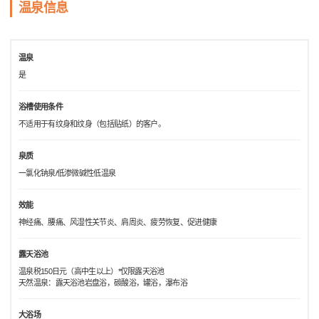
温泉信息
温泉
是
浴槽使用条件
不适用于有纹身和纹身（包括贴纸）的客户。
泉质
一氯化钠泉/低渗微碱性低温泉
效能
神经痛、腰痛、风湿性关节炎、肩周炎、疲劳恢复、促进健康
露天浴池
温泉税150日元（高中生以上）*仅限露天浴池
天然温泉：露天浴池岩盘浴，碳酸浴，罐浴，瀑布浴
大浴场