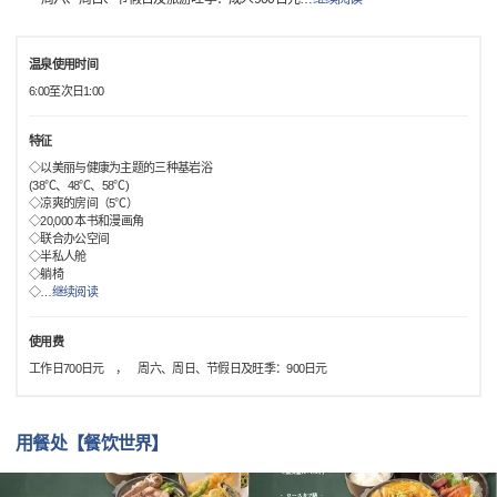
温泉使用时间
6:00至次日1:00
特征
◇以美丽与健康为主题的三种基岩浴
(38℃、48℃、58℃)
◇凉爽的房间（5℃）
◇20,000 本书和漫画角
◇联合办公空间
◇半私人舱
◇躺椅
◇
…
继续阅读
使用费
工作日700日元 ， 周六、周日、节假日及旺季：900日元
用餐处【餐饮世界】