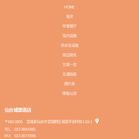
HOME
客房
早餐餐厅
馆内设施
热水浴设施
周边观光
方案一览
交通指南
照片库
博客/公告
仙台城堡酒店
〒
983-0005
宫城县仙台市宫城野区福室字田中前1-53-1
TEL
022-388-6881
FAX
022-387-5586