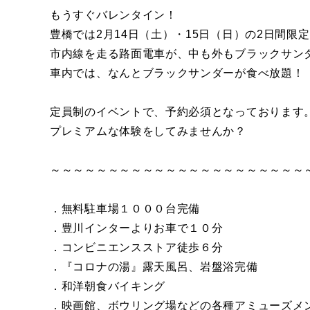
もうすぐバレンタイン！
豊橋では2月14日（土）・15日（日）の2日間
市内線を走る路面電車が、中も外もブラックサン
車内では、なんとブラックサンダーが食べ放題！
定員制のイベントで、予約必須となっております
プレミアムな体験をしてみませんか？
～～～～～～～～～～～～～～～～～～～～～～
．無料駐車場１０００台完備
．豊川インターよりお車で１０分
．コンビニエンスストア徒歩６分
．『コロナの湯』露天風呂、岩盤浴完備
．和洋朝食バイキング
．映画館、ボウリング場などの各種アミューズメ