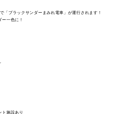
限定で「ブラックサンダーまみれ電車」が運行されます！
ダー一色に！
。
～
ント施設あり