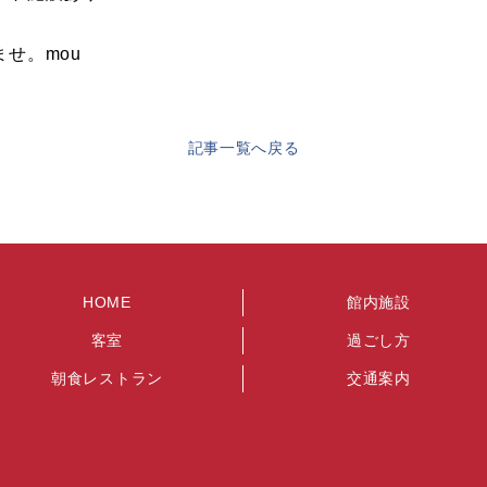
せ。mou
記事一覧へ戻る
HOME
館内施設
客室
過ごし方
朝食レストラン
交通案内