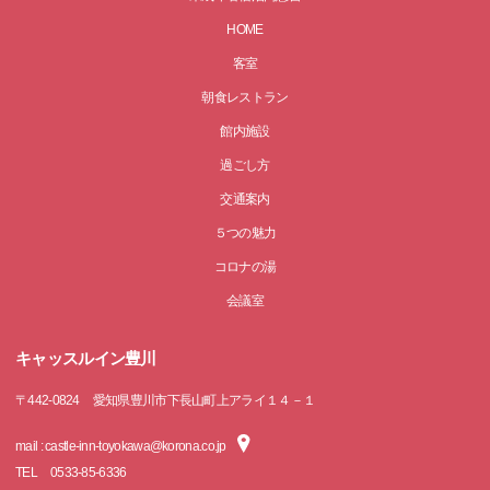
HOME
客室
朝食レストラン
館内施設
過ごし方
交通案内
５つの魅力
コロナの湯
会議室
キャッスルイン豊川
〒
442-0824
愛知県豊川市下長山町上アライ１４－１
mail : castle-inn-toyokawa@korona.co.jp
TEL
0533-85-6336