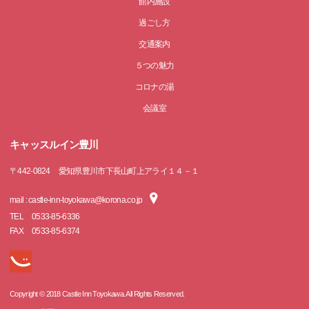
館内施設
過ごし方
交通案内
５つの魅力
コロナの湯
会議室
キャッスルイン豊川
〒
442-0824
愛知県豊川市下長山町上アライ１４－１
mail : castle-inn-toyokawa@korona.co.jp
TEL
0533-85-6336
FAX
0533-85-6374
Copyright © 2018 Castle Inn Toyokawa. All Rights Reserved.