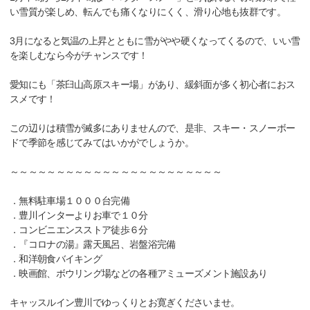
い雪質が楽しめ、転んでも痛くなりにくく、滑り心地も抜群です。
3月になると気温の上昇とともに雪がやや硬くなってくるので、いい雪
を楽しむなら今がチャンスです！
愛知にも「茶臼山高原スキー場」があり、緩斜面が多く初心者におス
スメです！
この辺りは積雪が滅多にありませんので、是非、スキー・スノーボー
ドで季節を感じてみてはいかがでしょうか。
～～～～～～～～～～～～～～～～～～～～～～～
．無料駐車場１０００台完備
．豊川インターよりお車で１０分
．コンビニエンスストア徒歩６分
．『コロナの湯』露天風呂、岩盤浴完備
．和洋朝食バイキング
．映画館、ボウリング場などの各種アミューズメント施設あり
キャッスルイン豊川でゆっくりとお寛ぎくださいませ。