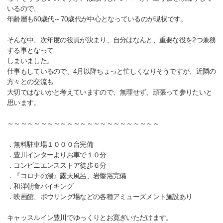
いるので、
年齢層も60歳代～70歳代が中心となっているのが現状です。
そんな中、次年度の役員が決まり、自分はなんと、重要な役を2つ兼務
する事となって
しまいました。
仕事もしているので、4月以降ちょっと忙しくなりそうですが、近隣の
方々との交流も
大切ではないかと考えていますので、無理せず、頑張って参りたいと
思います。
～～～～～～～～～～～～～～～～～～～～～～～
．無料駐車場１０００台完備
．豊川インターよりお車で１０分
．コンビニエンスストア徒歩６分
．『コロナの湯』露天風呂、岩盤浴完備
．和洋朝食バイキング
．映画館、ボウリング場などの各種アミューズメント施設あり
キャッスルイン豊川でゆっくりとお寛ぎいただけます。