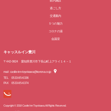
館内施設
過ごし方
交通案内
５つの魅力
コロナの湯
会議室
キャッスルイン豊川
〒
442-0824
愛知県豊川市下長山町上アライ１４－１
mail : castle-inn-toyokawa@korona.co.jp
TEL
0533-85-6336
FAX
0533-85-6374
Copyright © 2018 Castle Inn Toyokawa. All Rights Reserved.