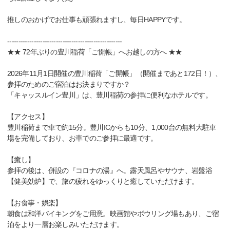
推しのおかげでお仕事も頑張れますし、毎日HAPPYです。
----------------------------------------------------
★★ 72年ぶりの豊川稲荷「ご開帳」へお越しの方へ ★★
2026年11月1日開催の豊川稲荷「ご開帳」（開催まであと172日！）、
参拝のためのご宿泊はお決まりですか？
「キャッスルイン豊川」は、豊川稲荷の参拝に便利なホテルです。
【アクセス】
豊川稲荷まで車で約15分。豊川ICからも10分、1,000台の無料大駐車
場を完備しており、お車でのご参拝に最適です。
【癒し】
参拝の後は、併設の『コロナの湯』へ。露天風呂やサウナ、岩盤浴
【健美効炉】で、旅の疲れをゆっくりと癒していただけます。
【お食事・娯楽】
朝食は和洋バイキングをご用意。映画館やボウリング場もあり、ご宿
泊をより一層お楽しみいただけます。