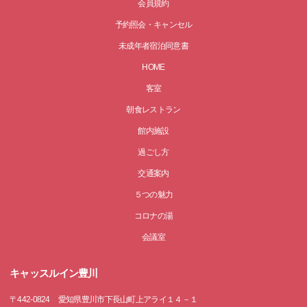
会員規約
予約照会・キャンセル
未成年者宿泊同意書
HOME
客室
朝食レストラン
館内施設
過ごし方
交通案内
５つの魅力
コロナの湯
会議室
キャッスルイン豊川
〒
442-0824
愛知県豊川市下長山町上アライ１４－１