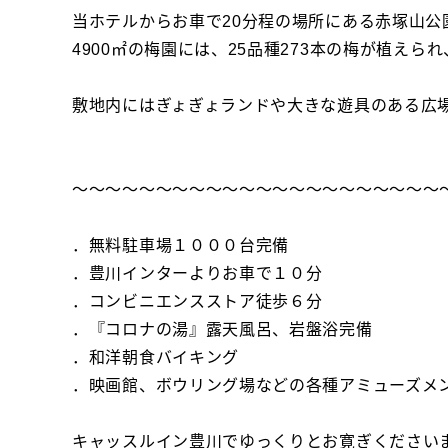
当ホテルからお車で20分程の場所にある赤塚山公
4900㎡の梅園には、25品種273本の梅が植え
敷地内にはぎょぎょランドや大きな遊具のある広
～～～～～～～～～～～～～～～～～～～～～～
．無料駐車場１０００台完備
．豊川インターよりお車で１０分
．コンビニエンスストア徒歩６分
．『コロナの湯』露天風呂、岩盤浴完備
．和洋朝食バイキング
．映画館、ボウリング場などの各種アミューズメ
キャッスルイン豊川でゆっくりとお寛ぎください