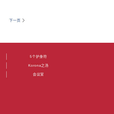
下一页
5个护身符
Korona之汤
会议室