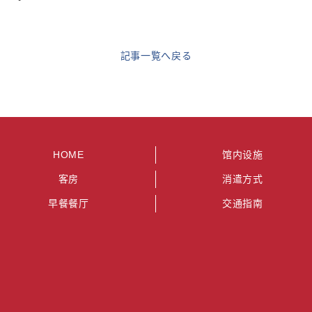
記事一覧へ戻る
HOME
馆内设施
客房
消遣方式
早餐餐厅
交通指南