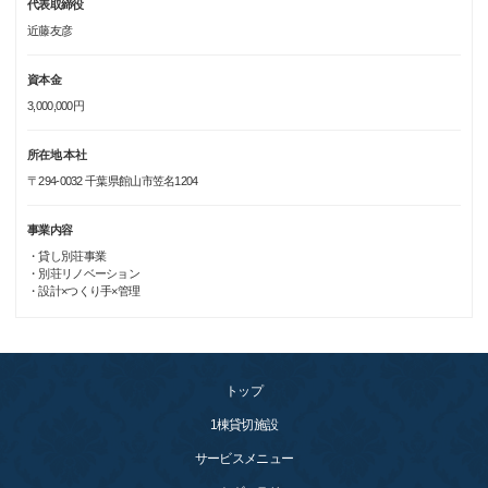
代表取締役
近藤友彦
資本金
3,000,000円
所在地 本社
〒294-0032 千葉県館山市笠名1204
事業内容
・貸し別荘事業
・別荘リノベーション
・設計×つくり手×管理
トップ
1棟貸切施設
サービスメニュー