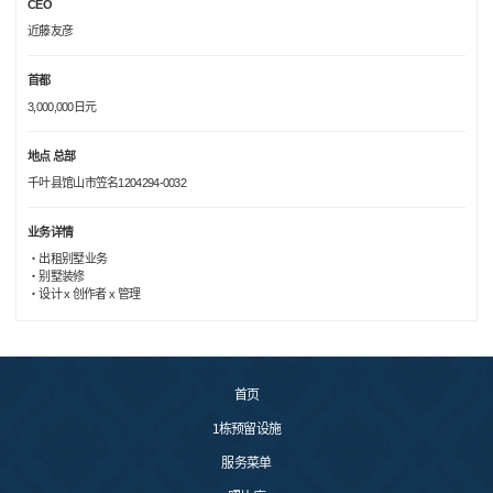
CEO
近藤友彦
首都
3,000,000日元
地点 总部
千叶县馆山市笠名1204294-0032
业务详情
・出租别墅业务
・别墅装修
・设计 x 创作者 x 管理
首页
1栋预留设施
服务菜单