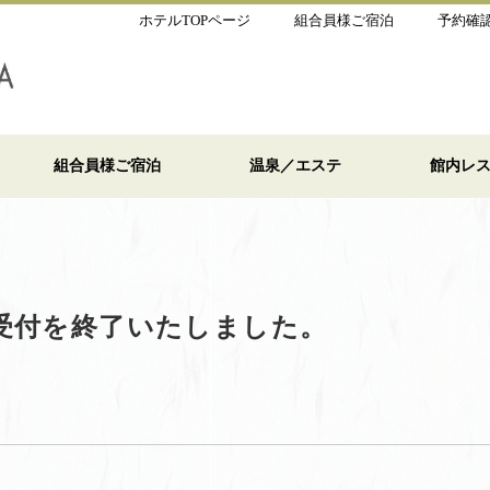
ホテルTOPページ
組合員様ご宿泊
予約確
組合員様ご宿泊
温泉／エステ
館内レ
受付を終了いたしました。