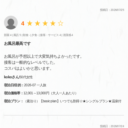
投稿日：2026/07/25
4
部屋 4 |
風呂 5 |
朝食 - |
夕食 - |
接客・サービス 4 |
清潔感 4
お風呂最高です
お風呂が予想以上で大変気持ちよかったです。
接客は一般的なレベルでした。
コスパはよいかと思います。
kokoさん
/
50代
女性
宿泊日/目的：
2026-07 一人旅
宿泊価格帯：
12,001～13,000円（大人一人あたり）
宿泊プラン：
（素泊り）【basic plan】いつでも割得☆★シングルプラン★温泉付
投稿日：2026/07/24