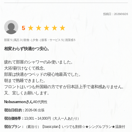
投稿日：2026/06/26
5
部屋 5 |
風呂 3 |
朝食 - |
夕食 - |
接客・サービス 5 |
清潔感 5
相変わらず快適かつ安心。
疲れて部屋のシャワーのみ使いました。
大浴場行けなくて残念。
部屋は快適かつベッドの寝心地最高でした。
朝まで熟睡できました。
フロントはいつも外国籍の方ですが日本語上手で違和感ありません。
又、宜しくお願いします。
Nobusarmonさん
/
40代
男性
宿泊日/目的：
2026-06 出張
宿泊価格帯：
13,001～14,000円（大人一人あたり）
宿泊プラン：
（素泊り）【basic plan】いつでも割得☆★シングルプラン★温泉付