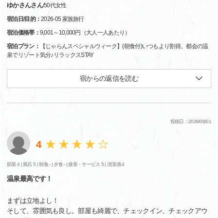
ゆかさんさん
/
50代
女性
宿泊日/目的：
2026-05 家族旅行
宿泊価格帯：
9,001～10,000円（大人一人あたり）
宿泊プラン：
【じゃらんスペシャルウィーク】(朝食付)いつもより割得。都会の温
泉でリゾート気分♪リラックスSTAY
宿からの返信を読む
投稿日：2026/06/01
4
部屋 4 |
風呂 5 |
朝食 - |
夕食 - |
接客・サービス 5 |
清潔感 4
温泉最高です！
まずは立地よし！
そして、雰囲気も良し。部屋も綺麗で、チェックイン、チェックアウ