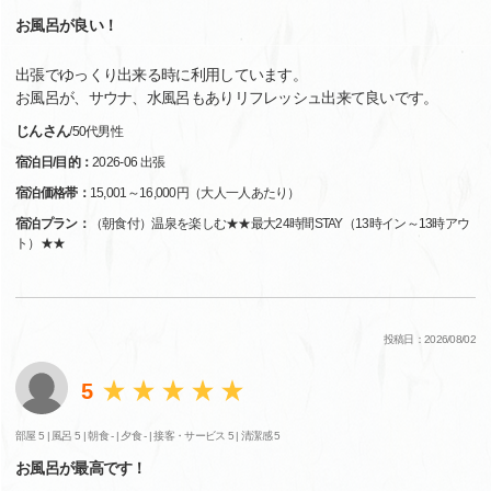
お風呂が良い！
出張でゆっくり出来る時に利用しています。
お風呂が、サウナ、水風呂もありリフレッシュ出来て良いです。
じんさん
/
50代
男性
宿泊日/目的：
2026-06 出張
宿泊価格帯：
15,001～16,000円（大人一人あたり）
宿泊プラン：
（朝食付）温泉を楽しむ★★最大24時間STAY（13時イン～13時アウ
ト）★★
投稿日：2026/08/02
5
部屋 5 |
風呂 5 |
朝食 - |
夕食 - |
接客・サービス 5 |
清潔感 5
お風呂が最高です！