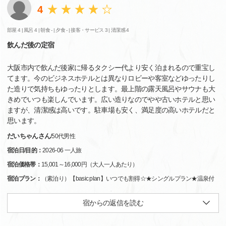
4
部屋 4 |
風呂 4 |
朝食 - |
夕食 - |
接客・サービス 3 |
清潔感 4
飲んだ後の定宿
大阪市内で飲んだ後家に帰るタクシー代より安く泊まれるので重宝し
てます。今のビジネスホテルとは異なりロビーや客室などゆったりし
た造りで気持ちもゆったりとします。最上階の露天風呂やサウナも大
きめでいつも楽しんでいます。広い造りなのでやや古いホテルと思い
ますが、清潔感は高いです。駐車場も安く、満足度の高いホテルだと
思います。
だいちゃんさん
/
50代
男性
宿泊日/目的：
2026-06 一人旅
宿泊価格帯：
15,001～16,000円（大人一人あたり）
宿泊プラン：
（素泊り）【basic plan】いつでも割得☆★シングルプラン★温泉付
宿からの返信を読む