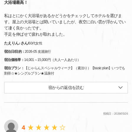
大浴場最高！
私はとにかく大浴場があるかどうかをチェックしてホテルを選びま
す。屋上の大浴場とは聞いていましたが、夜空に白い雲が浮かんでい
て凄く良かったです。
手足を伸ばせて疲れが取れました。
たえりん♪さん
/
60代
女性
宿泊日/目的：
2026-05 友達旅行
宿泊価格帯：
14,001～15,000円（大人一人あたり）
宿泊プラン：
【じゃらんスペシャルウィーク】（素泊り）【basic plan】いつでも
割得☆★シングルプラン★温泉付
宿からの返信を読む
投稿日：2026/05/26
4