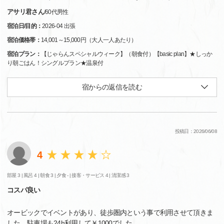
アサリ君さん
/
60代
男性
宿泊日/目的：
2026-04 出張
宿泊価格帯：
14,001～15,000円（大人一人あたり）
宿泊プラン：
【じゃらんスペシャルウィーク】（朝食付）【basic plan】★しっか
り朝ごはん！シングルプラン★温泉付
宿からの返信を読む
投稿日：2026/06/08
4
部屋 3 |
風呂 4 |
朝食 3 |
夕食 - |
接客・サービス 4 |
清潔感 3
コスパ良い
オービックでイベントがあり、徒歩圏内という事で利用させて頂きま
した。駐車場も24h利用して￥1000でした。