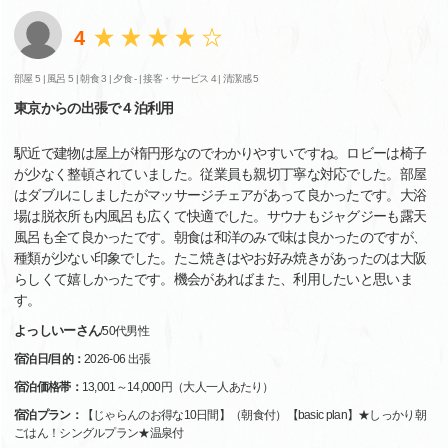
4
部屋 5 |
風呂 5 |
朝食 3 |
夕食 - |
接客・サービス 4 |
清潔感 5
東京からの出張で４泊利用
駅近で建物は屋上が楕円形なのでわかりやすいですね。ロビーは椅子
が少なく整頓されていました。従業員も親切丁寧な対応でした。部屋
はダブルにしましたがマッサージチェアがあって良かったです。大浴
場は脱衣所も内風呂も広くて快適でした。サウナもジャグジーも露天
風呂も全て良かったです。朝食は和洋のみで味は良かったのですが、
種類が少ない印象でした。たこ焼きはやお好み焼きがあったのは大阪
らしくて嬉しかったです。機会があればまた、利用したいと思いま
す。
よっしいーさん
/
50代
男性
宿泊日/目的：
2026-06 出張
宿泊価格帯：
13,001～14,000円（大人一人あたり）
宿泊プラン：
【じゃらんのお得な10日間】（朝食付）【basic plan】★しっかり朝
ごはん！シングルプラン★温泉付