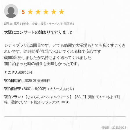
5
部屋 5 |
風呂 5 |
朝食 - |
夕食 - |
接客・サービス 4 |
清潔感 5
大阪にコンサートの泊まりでとりました
シティプラザは3回目です。とても綺麗で大浴場もとても広くすごくき
れいです。24時間受付に誰かはいてくれる様で安心です
朝6時出発しましたが気持ちよく送ってくれました
前に泊まった時の朝食も美味しかったです。
とこさん
/
60代
女性
宿泊日/目的：
2026-07 夫婦旅行
宿泊価格帯：
8,001～9,000円（大人一人あたり）
宿泊プラン：
【じゃらんスペシャルウィーク】【SALE】(素泊り) いつもより割
得。温泉でリゾート気分♪リラックスSTAY★
投稿日：2026/07/24