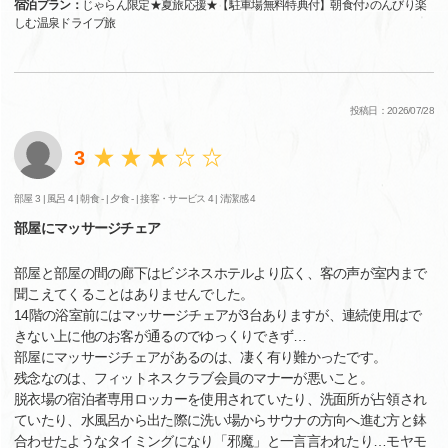
宿泊プラン：
じゃらん限定★夏旅応援★【駐車場無料特典付】朝食付♪のんびり楽
しむ温泉ドライブ旅
投稿日：2026/07/28
3
部屋 3 |
風呂 4 |
朝食 - |
夕食 - |
接客・サービス 4 |
清潔感 4
部屋にマッサージチェア
部屋と部屋の間の廊下はビジネスホテルより広く、客の声が室内まで
聞こえてくることはありませんでした。
14階の浴室前にはマッサージチェアが3台ありますが、連続使用はで
きない上に他のお客が通るのでゆっくりできず…
部屋にマッサージチェアがあるのは、凄く有り難かったです。
残念なのは、フィットネスクラブ会員のマナーが悪いこと。
脱衣場の宿泊者専用ロッカーを使用されていたり、洗面所が占領され
ていたり、水風呂から出た際に洗い場からサウナの方向へ進む方と鉢
合わせたようなタイミングになり「邪魔」と一言言われたり…モヤモ