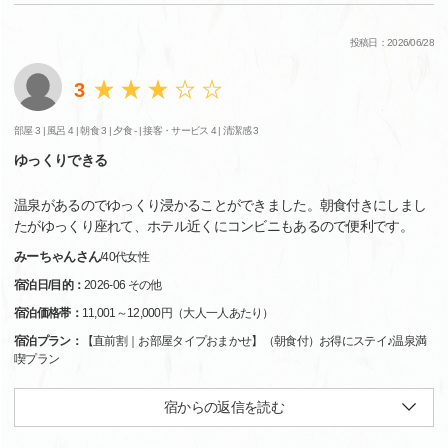
投稿日：2026/06/28
3
部屋 3 |
風呂 4 |
朝食 3 |
夕食 - |
接客・サービス 4 |
清潔感 3
ゆっくりできる
温泉があるのでゆっくり浸かることができました。朝食付きにしまし
たがゆっくり座れて、ホテル近くにコンビニもあるので便利です。
みーちゃんさん
/
40代
女性
宿泊日/目的：
2026-06 その他
宿泊価格帯：
11,001～12,000円（大人一人あたり）
宿泊プラン：
【直前割｜お部屋タイプおまかせ】（朝食付）お得にステイ♪温泉満
喫プラン
宿からの返信を読む