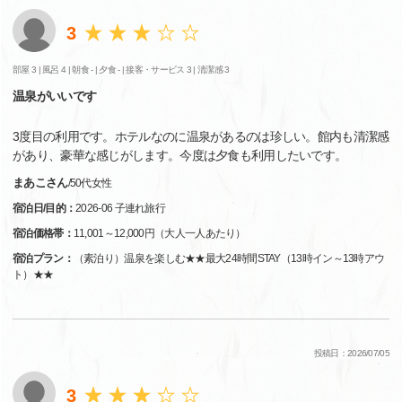
3
部屋 3 |
風呂 4 |
朝食 - |
夕食 - |
接客・サービス 3 |
清潔感 3
温泉がいいです
3度目の利用です。ホテルなのに温泉があるのは珍しい。館内も清潔感
があり、豪華な感じがします。今度は夕食も利用したいです。
まあこさん
/
50代
女性
宿泊日/目的：
2026-06 子連れ旅行
宿泊価格帯：
11,001～12,000円（大人一人あたり）
宿泊プラン：
（素泊り）温泉を楽しむ★★最大24時間STAY（13時イン～13時アウ
ト）★★
投稿日：2026/07/05
3