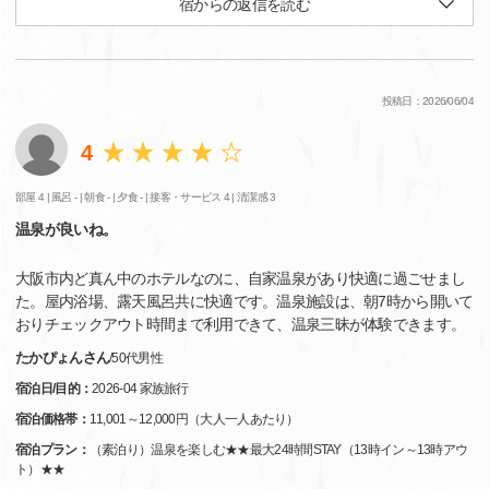
宿からの返信を読む
投稿日：2026/06/04
4
部屋 4 |
風呂 - |
朝食 - |
夕食 - |
接客・サービス 4 |
清潔感 3
温泉が良いね。
大阪市内ど真ん中のホテルなのに、自家温泉があり快適に過ごせまし
た。屋内浴場、露天風呂共に快適です。温泉施設は、朝7時から開いて
おりチェックアウト時間まで利用できて、温泉三昧が体験できます。
たかぴょんさん
/
50代
男性
宿泊日/目的：
2026-04 家族旅行
宿泊価格帯：
11,001～12,000円（大人一人あたり）
宿泊プラン：
（素泊り）温泉を楽しむ★★最大24時間STAY（13時イン～13時アウ
ト）★★