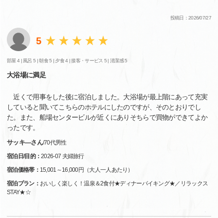
投稿日：2026/07/27
5
部屋 4 |
風呂 5 |
朝食 5 |
夕食 4 |
接客・サービス 5 |
清潔感 5
大浴場に満足
近くで用事をした後に宿泊しました。大浴場が最上階にあって充実
していると聞いてこちらのホテルにしたのですが、そのとおりでし
た。また、船場センタービルが近くにありそちらで買物ができてよか
ったです。
サッキ―さん
/
70代
男性
宿泊日/目的：
2026-07 夫婦旅行
宿泊価格帯：
15,001～16,000円（大人一人あたり）
宿泊プラン：
おいしく楽しく！温泉＆2食付★ディナーバイキング★／リラックス
STAY★☆