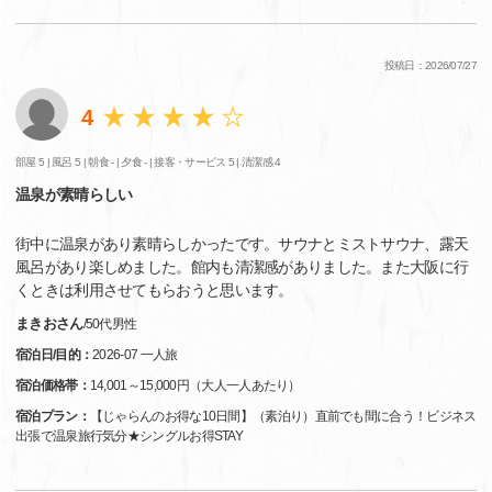
投稿日：2026/07/27
4
部屋 5 |
風呂 5 |
朝食 - |
夕食 - |
接客・サービス 5 |
清潔感 4
温泉が素晴らしい
街中に温泉があり素晴らしかったです。サウナとミストサウナ、露天
風呂があり楽しめました。館内も清潔感がありました。また大阪に行
くときは利用させてもらおうと思います。
まきおさん
/
50代
男性
宿泊日/目的：
2026-07 一人旅
宿泊価格帯：
14,001～15,000円（大人一人あたり）
宿泊プラン：
【じゃらんのお得な10日間】（素泊り）直前でも間に合う！ビジネス
出張で温泉旅行気分★シングルお得STAY