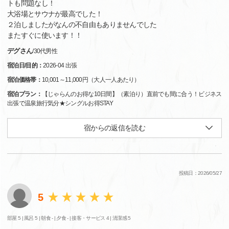
トも問題なし！
大浴場とサウナが最高でした！
２泊しましたがなんの不自由もありませんでした
またすぐに使います！！
デグさん
/
30代
男性
宿泊日/目的：
2026-04 出張
宿泊価格帯：
10,001～11,000円（大人一人あたり）
宿泊プラン：
【じゃらんのお得な10日間】（素泊り）直前でも間に合う！ビジネス
出張で温泉旅行気分★シングルお得STAY
宿からの返信を読む
投稿日：2026/05/27
5
部屋 5 |
風呂 5 |
朝食 - |
夕食 - |
接客・サービス 4 |
清潔感 5