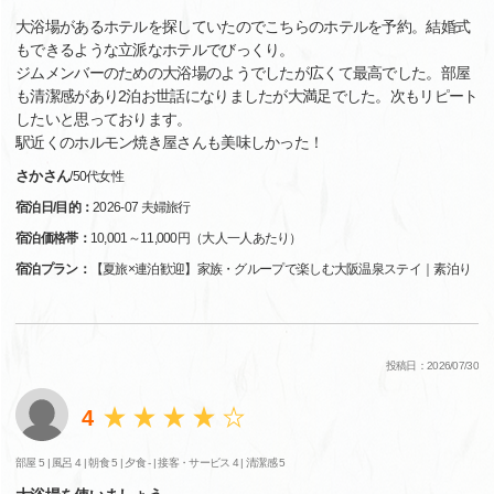
大浴場があるホテルを探していたのでこちらのホテルを予約。結婚式
もできるような立派なホテルでびっくり。
ジムメンバーのための大浴場のようでしたが広くて最高でした。部屋
も清潔感があり2泊お世話になりましたが大満足でした。次もリピート
したいと思っております。
駅近くのホルモン焼き屋さんも美味しかった！
さかさん
/
50代
女性
宿泊日/目的：
2026-07 夫婦旅行
宿泊価格帯：
10,001～11,000円（大人一人あたり）
宿泊プラン：
【夏旅×連泊歓迎】家族・グループで楽しむ大阪温泉ステイ｜素泊り
投稿日：2026/07/30
4
部屋 5 |
風呂 4 |
朝食 5 |
夕食 - |
接客・サービス 4 |
清潔感 5