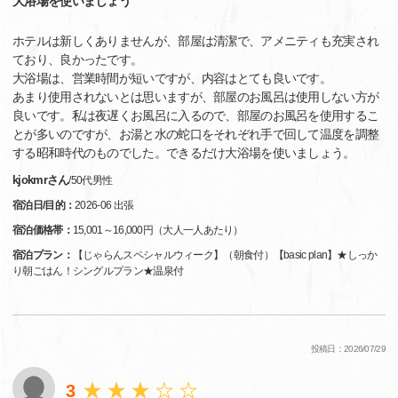
大浴場を使いましょう
ホテルは新しくありませんが、部屋は清潔で、アメニティも充実され
ており、良かったです。
大浴場は、営業時間が短いですが、内容はとても良いです。
あまり使用されないとは思いますが、部屋のお風呂は使用しない方が
良いです。私は夜遅くお風呂に入るので、部屋のお風呂を使用するこ
とが多いのですが、お湯と水の蛇口をそれぞれ手で回して温度を調整
する昭和時代のものでした。できるだけ大浴場を使いましょう。
kjokmrさん
/
50代
男性
宿泊日/目的：
2026-06 出張
宿泊価格帯：
15,001～16,000円（大人一人あたり）
宿泊プラン：
【じゃらんスペシャルウィーク】（朝食付）【basic plan】★しっか
り朝ごはん！シングルプラン★温泉付
投稿日：2026/07/29
3