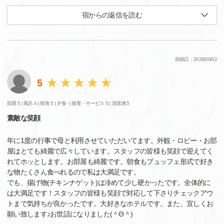
宿からの返信を読む
投稿日：2026/06/02
5
部屋 5 |
風呂 4 |
朝食 5 |
夕食 - |
接客・サービス 5 |
清潔感 5
素敵な笑顔
年に1度の行事で母と利用させていただいてます。外観・ロビー・お部
屋はとても綺麗で広々しています。スタッフの皆様も笑顔で迎えてく
れてホッとします。お部屋も綺麗です。朝食もブュッフェ形式で好き
な物たくさん食べれるので私は大満足です。
でも、揚げ物(チキンナゲット)は冷めて少し硬かったです。全体的に
は大満足です！スタッフの皆様も笑顔で対応して下さりチェックアウ
トまで気持ちが良かったです。大好きなホテルです。また、宜しくお
願い致します♪お世話になりました(＾Θ＾)