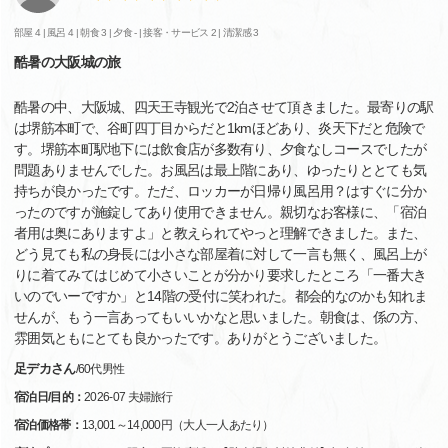
部屋 4 |
風呂 4 |
朝食 3 |
夕食 - |
接客・サービス 2 |
清潔感 3
酷暑の大阪城の旅
酷暑の中、大阪城、四天王寺観光で2泊させて頂きました。最寄りの駅
は堺筋本町で、谷町四丁目からだと1kmほどあり、炎天下だと危険で
す。堺筋本町駅地下には飲食店が多数有り、夕食なしコースでしたが
問題ありませんでした。お風呂は最上階にあり、ゆったりととても気
持ちが良かったです。ただ、ロッカーが日帰り風呂用？はすぐに分か
ったのですが施錠してあり使用できません。親切なお客様に、「宿泊
者用は奥にありますよ」と教えられてやっと理解できました。また、
どう見ても私の身長には小さな部屋着に対して一言も無く、風呂上が
りに着てみてはじめて小さいことが分かり要求したところ「一番大き
いのでいーですか」と14階の受付に笑われた。都会的なのかも知れま
せんが、もう一言あってもいいかなと思いました。朝食は、係の方、
雰囲気ともにとても良かったです。ありがとうございました。
足デカさん
/
60代
男性
宿泊日/目的：
2026-07 夫婦旅行
宿泊価格帯：
13,001～14,000円（大人一人あたり）