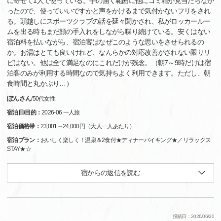
に寄せて1人で使っている。手の届く範囲に他にゴミ箱が見当たらなか
ったので、使っていいですかと声をかけるまで気付かないフリをされ
る。頭越しにスポーツクラブの話を延々聞かされ、私がロッカールー
ムを出る時もまだ顔の手入れをしながら喋り続けている。安くはない
宿泊料を払いながら、宿泊客はなぜこのような思いをさせられるの
か。お湯はとても良いけれど、なんらかの対応改善がされない限りリ
ピはない。他は全て満足なのにこれだけが残念。（朝7～9時だけは宿
泊客のみが利用する時間なので気持ちよく利用できます。ただし、朝
食時間と丸かぶり…）
ぽんさん
/
50代
女性
宿泊日/目的：
2026-06 一人旅
宿泊価格帯：
23,001～24,000円（大人一人あたり）
宿泊プラン：
おいしく楽しく！温泉＆2食付★ディナーバイキング★／リラックス
STAY★☆
宿からの返信を読む
投稿日：2026/06/20