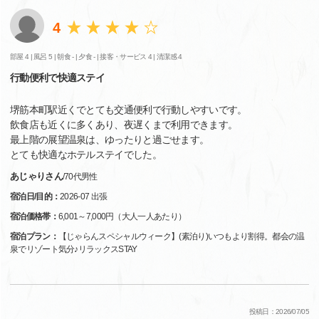
4
部屋 4 |
風呂 5 |
朝食 - |
夕食 - |
接客・サービス 4 |
清潔感 4
行動便利で快適ステイ
堺筋本町駅近くでとても交通便利で行動しやすいです。
飲食店も近くに多くあり、夜遅くまで利用できます。
最上階の展望温泉は、ゆったりと過ごせます。
とても快適なホテルステイでした。
あじゃりさん
/
70代
男性
宿泊日/目的：
2026-07 出張
宿泊価格帯：
6,001～7,000円（大人一人あたり）
宿泊プラン：
【じゃらんスペシャルウィーク】(素泊り)いつもより割得。都会の温
泉でリゾート気分♪リラックスSTAY
投稿日：2026/07/05