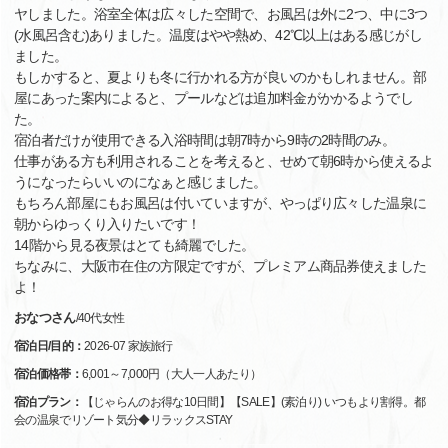
ヤしました。浴室全体は広々した空間で、お風呂は外に2つ、中に3つ
(水風呂含む)ありました。温度はやや熱め、42℃以上はある感じがし
ました。
もしかすると、夏よりも冬に行かれる方が良いのかもしれません。部
屋にあった案内によると、プールなどは追加料金がかかるようでし
た。
宿泊者だけが使用できる入浴時間は朝7時から9時の2時間のみ。
仕事がある方も利用されることを考えると、せめて朝6時から使えるよ
うになったらいいのになぁと感じました。
もちろん部屋にもお風呂は付いていますが、やっぱり広々した温泉に
朝からゆっくり入りたいです！
14階から見る夜景はとても綺麗でした。
ちなみに、大阪市在住の方限定ですが、プレミアム商品券使えました
よ！
おなつさん
/
40代
女性
宿泊日/目的：
2026-07 家族旅行
宿泊価格帯：
6,001～7,000円（大人一人あたり）
宿泊プラン：
【じゃらんのお得な10日間】【SALE】(素泊り) いつもより割得。都
会の温泉でリゾート気分◆リラックスSTAY