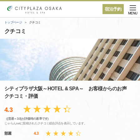
宿泊予約
MENU
トップページ
クチコミ
クチコミ
シティプラザ大阪～HOTEL & SPA～ お客様からのお声
クチコミ・評価
4.3
（[普通＝3.0]が評価時の基準です)
じゃらんnetに投稿されたクチコミ総合評点を表示しています。
部屋
4.3