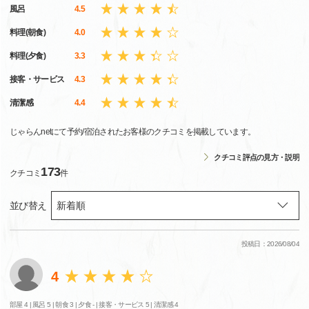
風呂
4.5
料理(朝食)
4.0
料理(夕食)
3.3
接客・サービス
4.3
清潔感
4.4
じゃらんnetにて予約/宿泊されたお客様のクチコミを掲載しています。
クチコミ評点の見方・説明
173
クチコミ
件
並び替え
投稿日：2026/08/04
4
部屋 4 |
風呂 5 |
朝食 3 |
夕食 - |
接客・サービス 5 |
清潔感 4