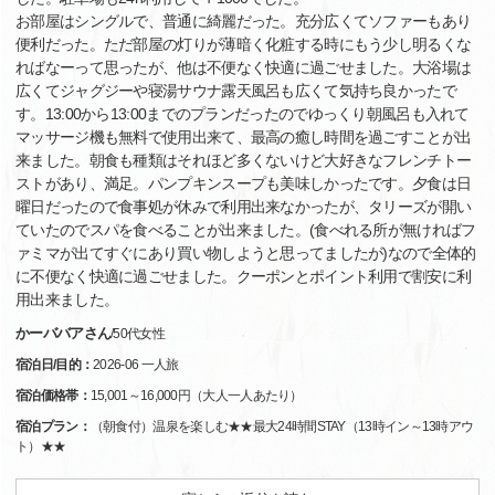
お部屋はシングルで、普通に綺麗だった。充分広くてソファーもあり
便利だった。ただ部屋の灯りが薄暗く化粧する時にもう少し明るくな
ればなーって思ったが、他は不便なく快適に過ごせました。大浴場は
広くてジャグジーや寝湯サウナ露天風呂も広くて気持ち良かったで
す。13:00から13:00までのプランだったのでゆっくり朝風呂も入れて
マッサージ機も無料で使用出来て、最高の癒し時間を過ごすことが出
来ました。朝食も種類はそれほど多くないけど大好きなフレンチトー
ストがあり、満足。パンプキンスープも美味しかったです。夕食は日
曜日だったので食事処が休みで利用出来なかったが、タリーズが開い
ていたのでスパを食べることが出来ました。(食べれる所が無ければフ
ァミマが出てすぐにあり買い物しようと思ってましたが)なので全体的
に不便なく快適に過ごせました。クーポンとポイント利用で割安に利
用出来ました。
かーババアさん
/
50代
女性
宿泊日/目的：
2026-06 一人旅
宿泊価格帯：
15,001～16,000円（大人一人あたり）
宿泊プラン：
（朝食付）温泉を楽しむ★★最大24時間STAY（13時イン～13時アウ
ト）★★