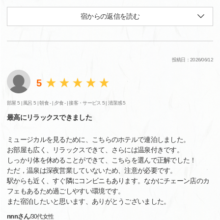
宿からの返信を読む
投稿日：2026/06/12
5
部屋 5 |
風呂 5 |
朝食 - |
夕食 - |
接客・サービス 5 |
清潔感 5
最高にリラックスできました
ミュージカルを見るために、こちらのホテルで連泊しました。
お部屋も広く、リラックスできて、さらには温泉付きです。
しっかり体を休めることができて、こちらを選んで正解でした！
ただ，温泉は深夜営業していないため、注意が必要です。
駅からも近く、すぐ隣にコンビニもあります。なかにチェーン店のカ
フェもあるため過ごしやすい環境です。
また宿泊したいと思います、ありがとうございました。
nnnさん
/
30代
女性