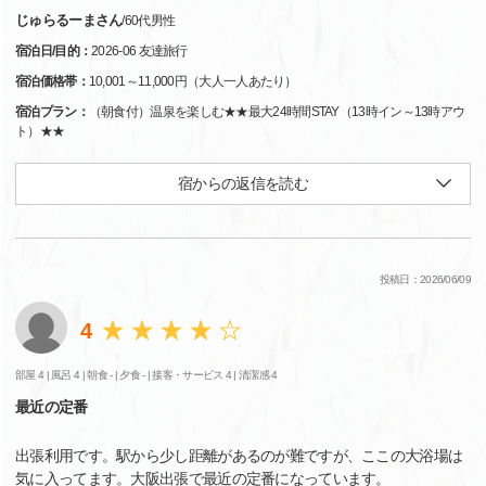
じゅらるーまさん
/
60代
男性
宿泊日/目的：
2026-06 友達旅行
宿泊価格帯：
10,001～11,000円（大人一人あたり）
宿泊プラン：
（朝食付）温泉を楽しむ★★最大24時間STAY（13時イン～13時アウ
ト）★★
宿からの返信を読む
投稿日：2026/06/09
4
部屋 4 |
風呂 4 |
朝食 - |
夕食 - |
接客・サービス 4 |
清潔感 4
最近の定番
出張利用です。駅から少し距離があるのが難ですが、ここの大浴場は
気に入ってます。大阪出張で最近の定番になっています。