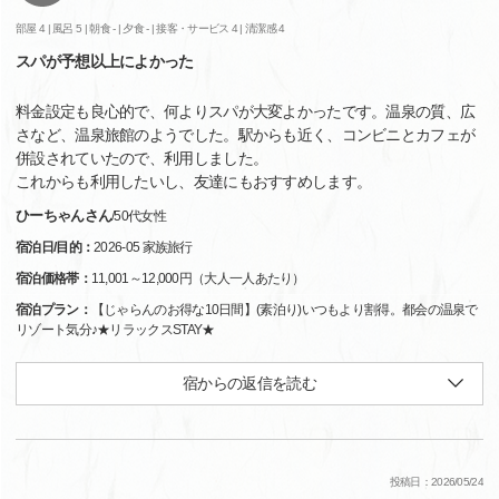
部屋 4 |
風呂 5 |
朝食 - |
夕食 - |
接客・サービス 4 |
清潔感 4
スパが予想以上によかった
料金設定も良心的で、何よりスパが大変よかったです。温泉の質、広
さなど、温泉旅館のようでした。駅からも近く、コンビニとカフェが
併設されていたので、利用しました。
これからも利用したいし、友達にもおすすめします。
ひーちゃんさん
/
50代
女性
宿泊日/目的：
2026-05 家族旅行
宿泊価格帯：
11,001～12,000円（大人一人あたり）
宿泊プラン：
【じゃらんのお得な10日間】(素泊り)いつもより割得。都会の温泉で
リゾート気分♪★リラックスSTAY★
宿からの返信を読む
投稿日：2026/05/24