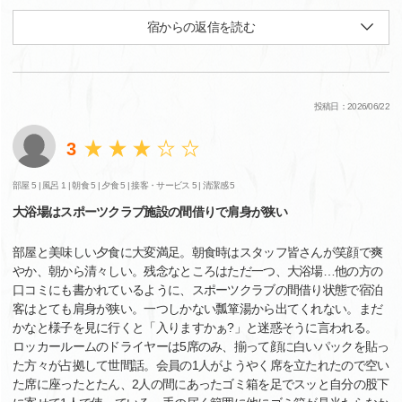
宿からの返信を読む
投稿日：2026/06/22
3
部屋 5 |
風呂 1 |
朝食 5 |
夕食 5 |
接客・サービス 5 |
清潔感 5
大浴場はスポーツクラブ施設の間借りで肩身が狭い
部屋と美味しい夕食に大変満足。朝食時はスタッフ皆さんが笑顔で爽
やか、朝から清々しい。残念なところはただ一つ、大浴場…他の方の
口コミにも書かれているように、スポーツクラブの間借り状態で宿泊
客はとても肩身が狭い。一つしかない瓢箪湯から出てくれない。まだ
かなと様子を見に行くと「入りますかぁ?」と迷惑そうに言われる。
ロッカールームのドライヤーは5席のみ、揃って顔に白いパックを貼っ
た方々が占拠して世間話。会員の1人がようやく席を立たれたので空い
た席に座ったとたん、2人の間にあったゴミ箱を足でスッと自分の股下