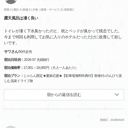
部屋 3 |
風呂 4 |
朝食 3 |
夕食 - |
接客・サービス 3 |
清潔感 2
露天風呂は凄く良い
トイレが凄く下水臭かったのと、枕とベッドが臭かって残念でした。
今まで何回も利用してお気に入りのホテルだっただけに改善して欲し
いです。
サワさん
/
50代
女性
宿泊日/目的：
2026-07 夫婦旅行
宿泊価格帯：
17,001～18,000円（大人一人あたり）
宿泊プラン：
じゃらん限定★夏旅応援★【駐車場無料特典付】朝食付♪のんびり楽
しむ温泉ドライブ旅
宿からの返信を読む
投稿日：2026/06/28