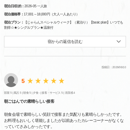
宿泊日/目的：
2026-05 一人旅
宿泊価格帯：
17,001～18,000円（大人一人あたり）
宿泊プラン：
【じゃらんスペシャルウィーク】（素泊り）【basic plan】いつでも
割得☆★シングルプラン★温泉付
宿からの返信を読む
投稿日：2026/06/10
5
部屋 5 |
風呂 5 |
朝食 5 |
夕食 - |
接客・サービス 5 |
清潔感 4
朝ごはんでの素晴らしい接客
朝食会場で素晴らしい笑顔で接客また気配りも素晴らしかったです。
お料理もおいしく堪能しましたが以前あったカレーコーナーがなくな
っていてさみしかったです。