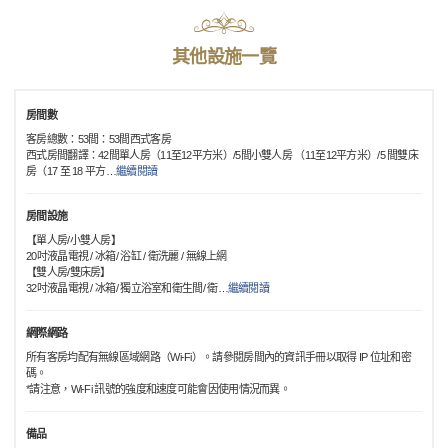
其他設施一覽
房間數
客房總數：53間：53間西式客房
西式房間翻譯：42間單人房（11至12平方米）/5間小雙人房 （11至12平方米）/5 間雙床
房（17 至 18 平方
…
繼續閱讀
房間設施
【單人房/小雙人房】
20吋液晶電視 / 冰箱/ 浴缸 / 衛洗麗 / 無線上網
【雙人房/雙床房】
32吋液晶電視 / 冰箱/ 獨立浴室和衛生間/ 衛
…
繼續閱讀
網際網路
所有客房均配有無線區域網路（Wi-Fi）。請參閱房間內的資訊手冊以取得 IP 位址和密
碼。
*請注意，Wi-Fi 訊號的強度和速度可能會因使用情況而異。
備品