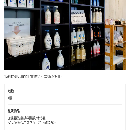
我們提供免費的租賃物品，請隨意使用。
地點
1樓
租賃物品
加濕器/洗髮精/潤髮乳/沐浴乳
*如果該物品目前正在出租，請諒解。