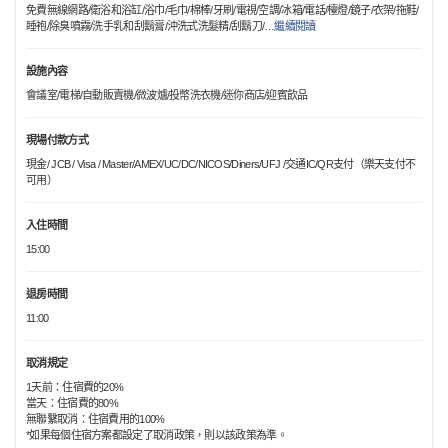
免費無線網路/衛浴和浴缸/浴巾/毛巾/棉棒/牙刷/電視/空調/冰箱/電話/檯燈/鏡子/衣架/拖鞋/
睡袍/除臭噴霧/洗手乳和刮鬍膏/沖洗式洗髮精/刮鬍刀/
…
繼續閱讀
設施內容
會議室/電梯/自動販賣機/微波爐/投幣洗衣機/迷你商店/迎賓飲品
現場付款方式
現金/ JCB / Visa / Master/AMEX/UC/DC/NICOS/Diners/UFJ /交通IC/QR支付（樂天支付不
可用）
入住時間
15:00
退房時間
11:00
取消規定
1天前：住宿費的20%
當天：住宿費的80%
無聯繫取消：住宿費用的100%
*如果每個住宿方案都設定了取消政策，則以該政策為準。