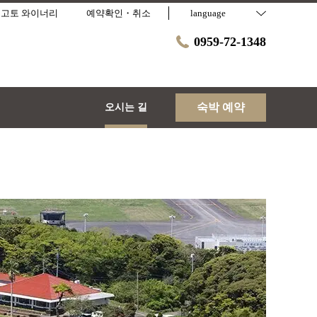
고토 와이너리
예약확인・취소
language
0959-72-1348
숙박 예약
오시는 길