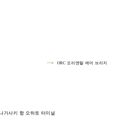
널
ORC 오리엔탈 에어 브리지
~ 나가사키 항 오하토 터미널