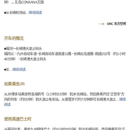
钟）→ 五岛CONKANA王国
■从长崎机场出
…
继续阅读
ORC 东方空桥
开车的情况
■福冈～长崎港大波止码头
福冈I.C ~九州自动车道~长崎自动车道高速公路 ~长崎出岛道路~国道202号（约1小时
40分钟） ~长崎港大波止码头
■长
…
继续阅读
如果乘坐JR
从JR博多站乘坐特急海鸥号（1小时55分钟）到JR长崎站，然后换乘开往“正觉寺”方
向的列车（约5分钟）到大波止电车站。从那里步行约7分钟即可长崎港大波止
…
继续
阅读
使用高速巴士时
从福冈出发，乘坐九州特快巴士（约2小时50分钟）到达长崎站前，然后换乘开往“正