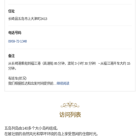
住址
长崎县五岛市上大津町2413
电话号码
0959-72-1348
备注
从长崎港乘船到福江港（高速船 85 分钟，渡轮 3 小时 30 分钟）~ 从福江港开车大约 15
分钟。
有班车(状况）
我们根据抵达和出发时间提供前
…
继续阅读
访问列表
五岛列岛由140多个大小岛屿组成。
在被壮丽的自然风光和草坪环绕的岛上享受悠闲的住宿时光。