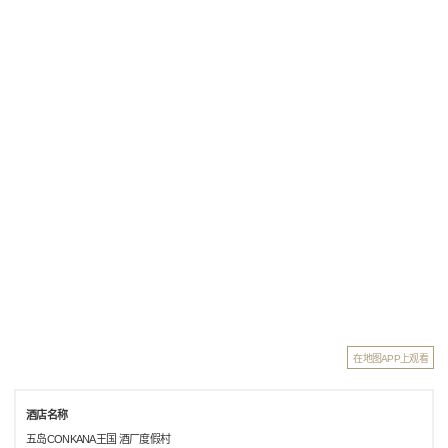
在地图APP上观看
酒店名称
五岛CONKANA王国 酒厂度假村