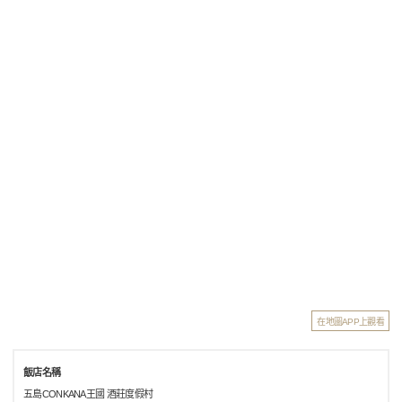
在地圖APP上觀看
飯店名稱
五島CONKANA王國 酒莊度假村