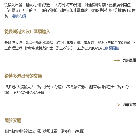
從福岡出發，搭乘九州特快巴士（約2小時50分鐘）到達長崎站前，然後換乘開往
「正覺寺」方向的巴士（約5分鐘）到達大波止電車站。從那裡步行約7分鐘即可到達
長
…
繼續閱讀
從長崎港大波止碼頭進入
長崎港大波止碼頭~ 噴射水翼船（約1小時25分鐘）或渡輪（約3小時10至50分鐘） ~
五島福江港~ 計程車或接駁巴士（約15分鐘） ~五島CONKANA
…
繼續閱讀
九州商船
從博多港出發的交通
博多港- 太渡輪太古（約8小時30分鐘） -五島福江港- 出租車或接駁巴士（約15分
鐘） -五島CONKANA王國
渡輪太古
關於交通
我們將安排接駁車到福江機場或福江港接您。(免費）