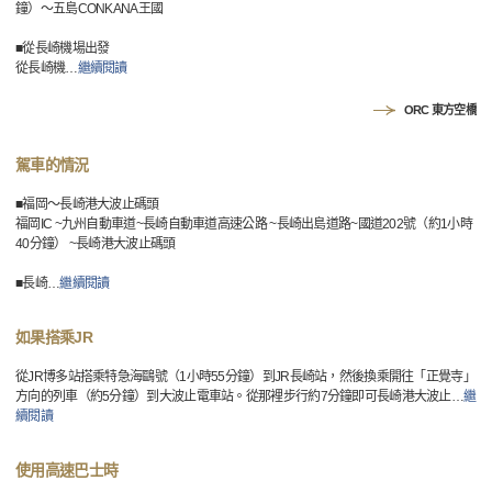
鐘）～五島CONKANA王國
■從長崎機場出發
從長崎機
…
繼續閱讀
ORC 東方空橋
駕車的情況
■福岡～長崎港大波止碼頭
福岡IC ~九州自動車道~長崎自動車道高速公路 ~長崎出島道路~國道202號（約1小時
40分鐘） ~長崎港大波止碼頭
■長崎
…
繼續閱讀
如果搭乘JR
從JR博多站搭乘特急海鷗號（1小時55分鐘）到JR長崎站，然後換乘開往「正覺寺」
方向的列車（約5分鐘）到大波止電車站。從那裡步行約7分鐘即可長崎港大波止
…
繼
續閱讀
使用高速巴士時