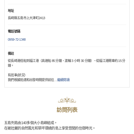
地址
長崎縣五島市上大津町2413
電話號碼
0959-72-1348
備註
從長崎港搭船到福江港（高速船 85 分鐘，渡輪 3 小時 30 分鐘）~ 從福江港開車約 15 分
鐘。
有班車(狀況）
我們根據抵達和出發時間提供前往
…
繼續閱讀
訪問列表
五島列島由140多個大小島嶼組成。
在被壯麗的自然風光和草坪環繞的島上享受悠閒的住宿時光。