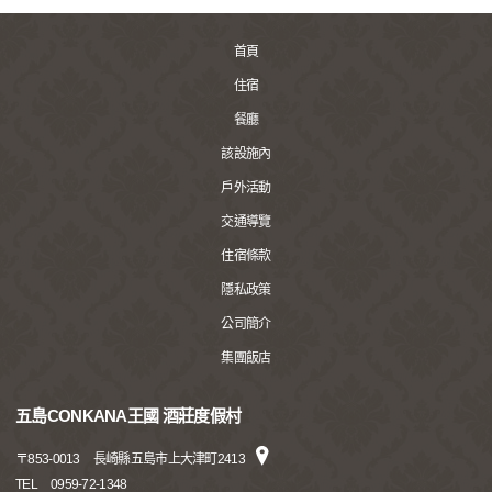
首頁
住宿
餐廳
該設施內
戶外活動
交通導覽
住宿條款
隱私政策
公司簡介
集團飯店
五島CONKANA王國 酒莊度假村
〒
853-0013
長崎縣五島市上大津町2413
TEL
0959-72-1348