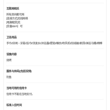
互联网相关
所有房间都可用
[连接方式]无线网络
[电脑租赁]无
[完备Wi-Fi］可
卫浴用品
手巾//牙刷・牙膏//浴巾//洗发水//沐浴露//肥皂//睡衣//吹风机//羽绒被//剃须//淋浴马桶//棉棒
设施内容
烧烤
服务与休闲((包括安排)
钓鱼
当地可用的信用卡
信用卡不能在当地支付。
标准入住时间