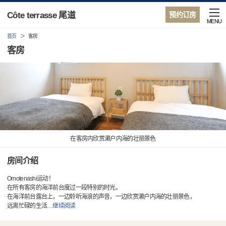
Côte terrasse 尾道
预约订房
MENU
首页
客房
客房
在客房内欣赏濑户内海的壮丽景色
房间介绍
Omotenashi运动！
在所有客房的海洋前台度过一段特别的时光。
在海洋前台露台上，一边聆听海浪的声音，一边欣赏濑户内海的壮丽景色，
远离忙碌的生活
…
继续阅读