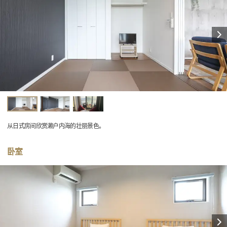
从日式房间欣赏濑户内海的壮丽景色。
卧室