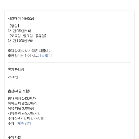
시간대여 이용요금
【평일】
1시간 950엔부터
【토요일 · 일요일 · 공휴일】
1시간 1,000엔부터
※객실에 따라 가격은 다릅니다.
※번창기는 하이 시
…
계속 읽기
유지관리비
2,500엔
옵션(세금 포함)
침대 이용 1,430엔/대
페이스 타월:220엔/장
목욕 타월:330엔/장
샤워룸 이용:550엔/시간
주차장(4시간 미만):770엔
주차
…
계속 읽기
주의사항