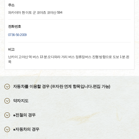
주소
와카야마 현 이토 군 코야쵸 코야산 594
전화번호
0736-56-2009
비고
난카이 고야산 역 버스 13 분.오다와라 거리 버스 정류장버스 진행 방향으로 도보 1 분.왼
쪽
자동차를 이용할 경우 (※자란 연계 항목입니다.편집 가능)
약자지도
●전철의 경우
●자동차의 경우