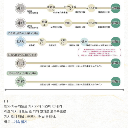
(1)
한와 자동차도로 기시와다 이즈미 IC 내려
이즈미 시내 오노 초 키타 교차로 오른쪽으로
지치오니 터널 나베타니 터널 통해서,
국도
…
계속 읽기