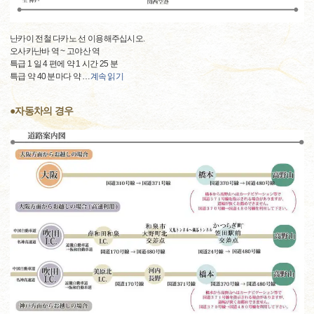
난카이 전철 다카노 선 이용해주십시오.
오사카난바 역 ~ 고야산 역
특급 1 일 4 편에 약 1 시간 25 분
특급 약 40 분마다 약
…
계속 읽기
●자동차의 경우