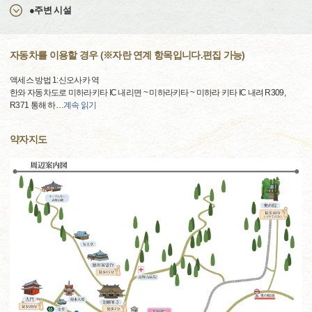
●주변 시설
자동차를 이용할 경우 (※자란 연계 항목입니다.편집 가능)
액세스 방법 1:신오사카 역
한와 자동차도로 미하라키타 IC 내리면 ~ 미하라키타 ~ 미하라 키타 IC 내려 R309,
R371 통해 하
…
계속 읽기
약자지도