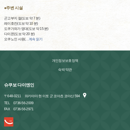
●주변 시설
곤고부지 절(도보 약 7 분)
레이호칸(도보 약 10 분)
도쿠가와가 영대(도보 약 15 분)
다이몬(도보 약 20 분)
오쿠노인 사원(
…
계속 읽기
개인정보보호정책
숙박 약관
슈쿠보 다이엔인
〒
648-0211
와카야마 현 이토 군 코야쵸 코야산 594
TEL
0736-56-2009
FAX
0736-56-2971