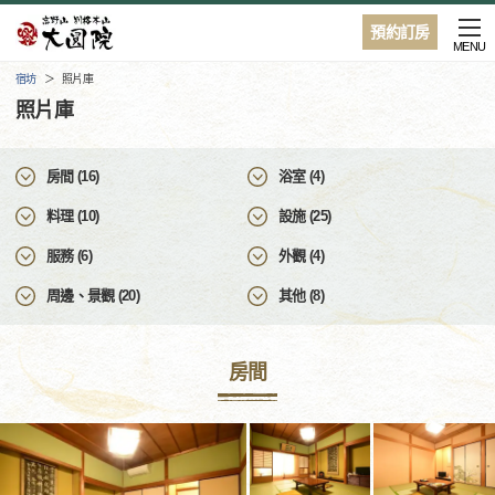
預約訂房
MENU
宿坊
照片庫
照片庫
房間 (16)
浴室 (4)
料理 (10)
設施 (25)
服務 (6)
外觀 (4)
周邊、景觀 (20)
其他 (8)
房間