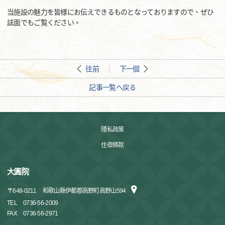
当施設の魅力を皆様にお伝えできるものとなっておりますので、ぜひ
誌面でもご覧ください。
往前
下一個
記事一覧へ戻る
隱私政策
住宿條款
大圓院
〒
648-0211
和歌山縣伊都郡高野町高野山594
TEL
0736-56-2009
FAX
0736-56-2971