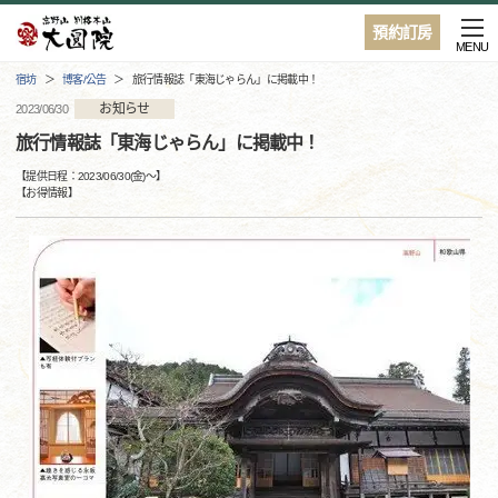
預約訂房
MENU
宿坊
博客/公告
旅行情報誌「東海じゃらん」に掲載中！
お知らせ
2023/06/30
旅行情報誌「東海じゃらん」に掲載中！
【提供日程：
2023/06/30(金)
〜】
【
お得情報
】