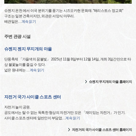
슈젠지 온천 에서 이국 분위기를 풍기는 시즈오카현 문화재. "해리스토스 정교회"
구조는 일본 건축이지만, 외관은 서양식 마무리.
배관일은
…
계속 읽기
주변 관광 시설
슈젠지 젠지 무지개의 마을
단풍축제 「가을색의 꿈불빛」 2025년 11월 8일부터 12월 14일, 개최 3일간만으로 타
상 불꽃놀이를 즐길 수 있다.
넓은 원내에는
…
계속 읽기
슈젠지 무지개의 마을 홈페이지
자전거 국가 사이클 스포츠 센터
자전거 놀이 공원.
공도에서는 탈 수 없는 독특한 형상의 자전거만 모은 「재미있는 자전거」가 인기.
사이클 스포츠 센터에 일반인이 부담없
…
계속 읽기
자전거의 국가 사이클 스포츠 센터 홈페이지