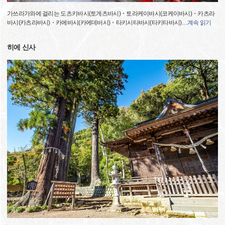
가쓰라가와에 걸리는 도츠키바시(토게츠바시)・토라케이바시(코케이바시)・카츠라
바시(카츠라바시)・카에바시(카에데바시)・타키시타바시(타키타바시)
…
계속 읽기
히에 신사