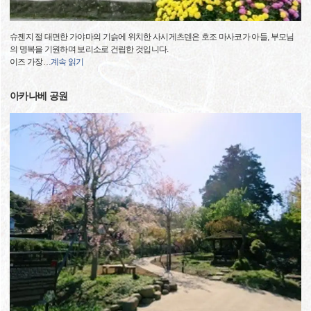
슈젠지 절 대면한 가야마의 기슭에 위치한 사시게츠덴은 호조 마사코가 아들, 부모님
의 명복을 기원하며 보리소로 건립한 것입니다.
이즈 가장
…
계속 읽기
아카나베 공원