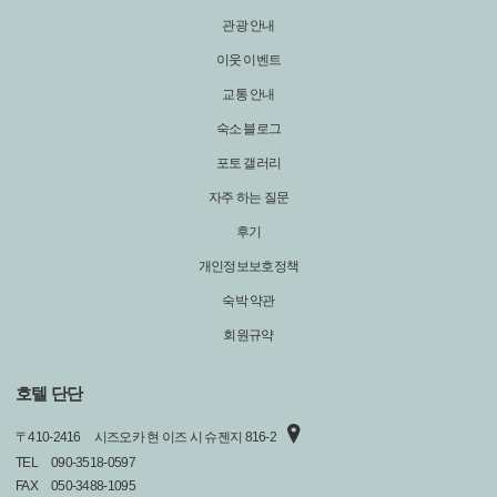
관광 안내
이웃 이벤트
교통 안내
숙소 블로그
포토 갤러리
자주 하는 질문
후기
개인정보보호정책
숙박 약관
회원규약
호텔 단단
〒
410-2416
시즈오카 현 이즈 시 슈젠지 816-2
TEL
090-3518-0597
FAX
050-3488-1095