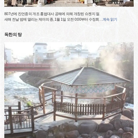
807년에 진언종의 개조 홍법대사 공해에 의해 개창된 슈젠지 절.
새해 전날 밤에 열리는 제야의 종, 1월 1일 오전 0:00부터 수정회
…
계속 읽기
독한의 탕