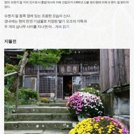
옆의 슈젠지 절 지의 진수로서 홍법대사에 의해 건립되어 1868년 신불 분리령에 의해 슈젠지 절 분리되
었다.
슈젠지 절 동쪽 옆에 있는 조용한 모습의 신사.
경내에는 현의 천연 기념물로 지정된 딸기 오크의 거목과
두 개의 삼나무 사이를 지나면 아
…
계속 읽기
지월전