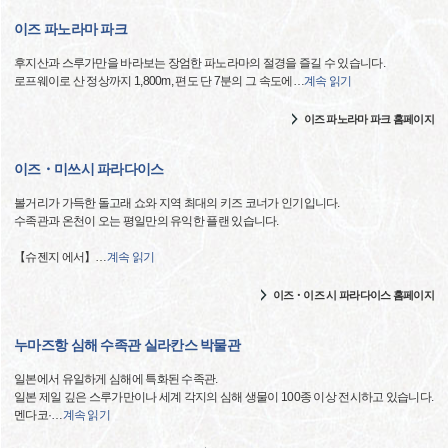
이즈 파노라마 파크
후지산과 스루가만을 바라보는 장엄한 파노라마의 절경을 즐길 수 있습니다.
로프웨이로 산 정상까지 1,800m, 편도 단 7분의 그 속도에
…
계속 읽기
이즈 파노라마 파크 홈페이지
이즈・미쓰시 파라다이스
볼거리가 가득한 돌고래 쇼와 지역 최대의 키즈 코너가 인기입니다.
수족관과 온천이 오는 평일만의 유익한 플랜 있습니다.
【슈젠지 에서】
…
계속 읽기
이즈・이즈 시 파라다이스 홈페이지
누마즈항 심해 수족관 실라칸스 박물관
일본에서 유일하게 심해에 특화된 수족관.
일본 제일 깊은 스루가만이나 세계 각지의 심해 생물이 100종 이상 전시하고 있습니다.
멘다코·
…
계속 읽기