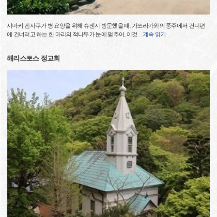
시마키 켄사쿠가 병 요양을 위해 슈젠지 방문했을 때, 가쓰라가와의 중주에서 건너편
에 건너려고 하는 한 마리의 적나무가 눈에 멈추어, 이것
…
계속 읽기
해리스토스 정교회