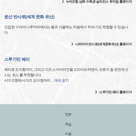
누마즈항 심해 수족관 실라칸스 뮤지엄 홈페이지
운산 반사로(세계 문화 유산)
인접한 구라야 나루자와에서는 봄과 가을에는 차밭에서 차 따기도 체험할 수 있습니
다.
니라야마 반사로(세계문화유산) 홈페이지
스루가만 페리
페리로 도이항까지, 그리고 이즈 스카이라인을 드라이브하면서, 슈젠지 절 온천에 오
시는 코스 를 추천합니다.
시미즈항에서 이즈 도이항까지
…
계속 읽기
스루가만 페리 홈페이지
TOP
객실
시설