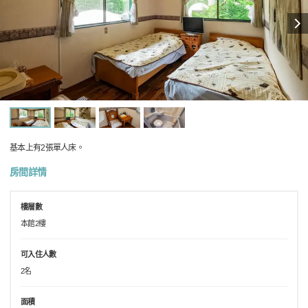
基本上有2張單人床。
房間詳情
樓層數
本館2樓
可入住人數
2名
面積