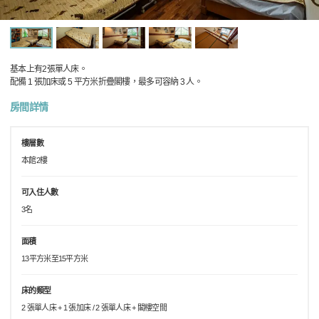
基本上有2張單人床。
配備 1 張加床或 5 平方米折疊閣樓，最多可容納 3 人。
房間詳情
樓層數
本館2樓
可入住人數
3名
面積
13平方米至15平方米
床的類型
2 張單人床 + 1 張加床 / 2 張單人床 + 閣樓空間