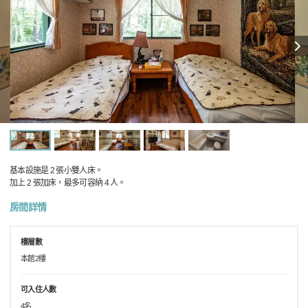
基本設施是 2 張小雙人床。
加上 2 張加床，最多可容納 4 人。
房間詳情
樓層數
本館2樓
可入住人數
4名