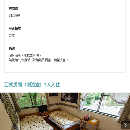
房間數
2 間客房
可否抽煙
禁煙
備註
沒有廁所、水槽或淋浴。
請使用共用廁所（附加熱馬桶座）和盥洗室。
西式房間（附浴室）3人入住