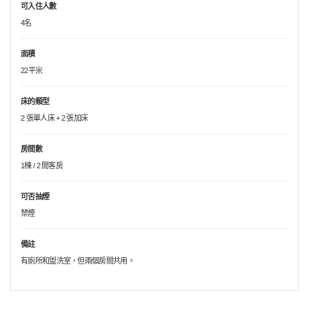
可入住人數
4名
面積
22平米
床的類型
2 張單人床 + 2 張加床
房間數
1棟 / 2 間客房
可否抽煙
禁煙
備註
有廁所和盥洗室，但兩個房間共用。