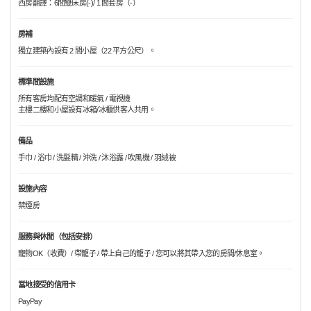
西房翻譯：6間雙床房(-)/ 1 間套房（-）
房補
獨立建築內設有 2 間小屋（22 平方公尺）。
標準間設施
所有客房均配有空調和暖氣 / 電視機
主樓二樓和小屋設有冰箱/冰櫃供客人共用。
備品
手巾 / 浴巾 / 洗髮精 / 沖洗 / 沐浴露 / 吹風機 / 羽絨被
設施內容
禁煙房
服務與休閒（包括安排）
寵物OK（收費）/ 帶籠子 / 帶上自己的籠子 / 您可以將其帶入您的房間/休息室。
當地接受的信用卡
PayPay