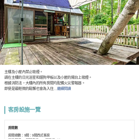
主樓及小屋內禁止吸煙。
請在主樓的日光浴室和遛狗甲板以及小屋的陽台上吸煙。
根據消防法，大樓內的所有房間均配備火災警報器。
即使是最輕微的鬆懈也會為入住
…
繼續閱讀
客房設施一覽
房間數
房間總數：9間：9間西式客房