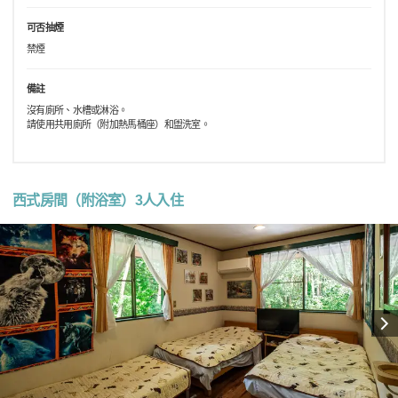
可否抽煙
禁煙
備註
沒有廁所、水槽或淋浴。
請使用共用廁所（附加熱馬桶座）和盥洗室。
西式房間（附浴室）3人入住