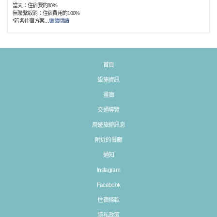
當天：住宿費的80%
無聯繫取消：住宿費用的100%
*若各住宿方案
…
繼續閱讀
首頁
設施資訊
畫廊
交通導覽
周邊旅遊訊息
附近的餐廳
通知
Instagram
Facebook
住宿條款
隱私政策