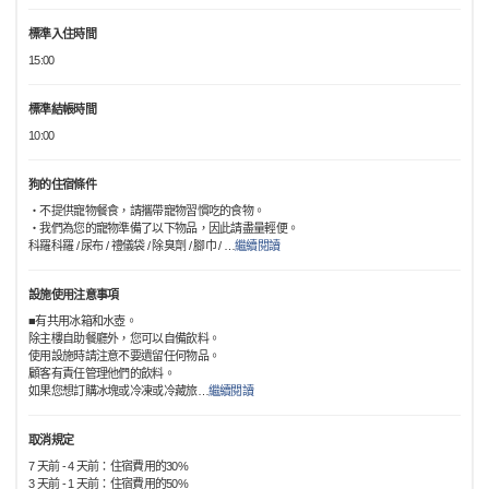
標準入住時間
15:00
標準結帳時間
10:00
狗的住宿條件
・不提供寵物餐食，請攜帶寵物習慣吃的食物。
・我們為您的寵物準備了以下物品，因此請盡量輕便。
科羅科羅 / 尿布 / 禮儀袋 / 除臭劑 / 腳巾 /
…
繼續閱讀
設施使用注意事項
■有共用冰箱和水壺。
除主樓自助餐廳外，您可以自備飲料。
使用設施時請注意不要遺留任何物品。
顧客有責任管理他們的飲料。
如果您想訂購冰塊或冷凍或冷藏旅
…
繼續閱讀
取消規定
7 天前 - 4 天前：住宿費用的30%
3 天前 - 1 天前：住宿費用的50%