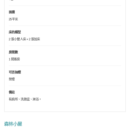
面積
25平米
床的類型
2 張小雙人床 + 2 張加床
房間數
1 間客房
可否抽煙
禁煙
備註
有廁所、洗臉盆、淋浴。
森林小屋