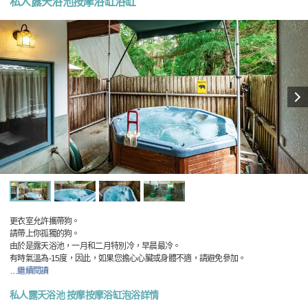
私人露天浴池按摩浴缸浴缸
更衣室允許攜帶狗。
請帶上你孤獨的狗。
由於是露天浴池，一月和二月特別冷，早晨最冷。
有時氣溫為-15度，因此，如果您擔心心臟或身體不適，請避免參加。
…
繼續閱讀
私人露天浴池 按摩按摩浴缸泡浴詳情