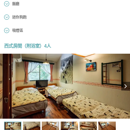
飯廳
迷你狗跑
吸煙區
西式房間（附浴室）4人