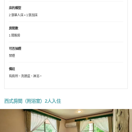
床的類型
2 張單人床 + 1 張加床
房間數
1 間客房
可否抽煙
禁煙
備註
有廁所、洗臉盆、淋浴。
西式房間（附浴室）2人入住