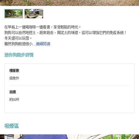
在甲板上一邊喝咖啡一邊看書，享受輕鬆的時光。
狗狗可以自然地挖土、跑來跑去、聞泥土的味道，這可以增強它們的免疫系統！
冬天還可以玩雪。
雖然狗狗跑道很小
…
繼續閱讀
迷你狗跑步詳情
樓層數
設施外
面積
約50坪
吸煙區