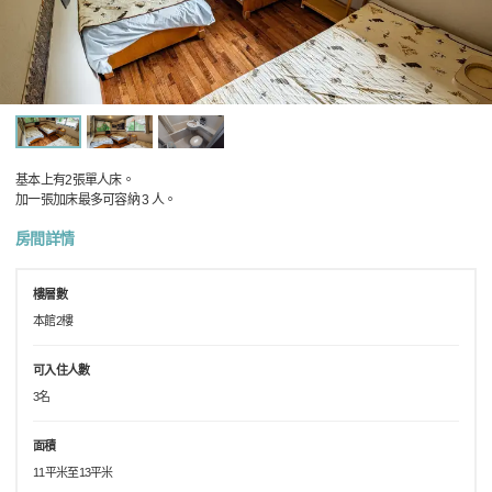
基本上有2張單人床。
加一張加床最多可容納 3 人。
房間詳情
樓層數
本館2樓
可入住人數
3名
面積
11平米至13平米