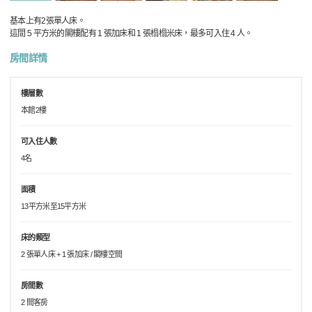
基本上有2張單人床。
這間 5 平方米的閣樓配有 1 張加床和 1 張榻榻米床，最多可入住 4 人。
房間詳情
樓層數
本館2樓
可入住人數
4名
面積
13平方米至15平方米
床的類型
2 張單人床 + 1 張加床 / 閣樓空間
房間數
2 間客房