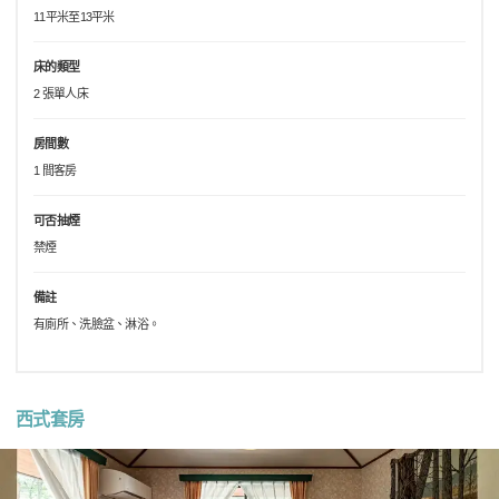
11平米至13平米
床的類型
2 張單人床
房間數
1 間客房
可否抽煙
禁煙
備註
有廁所、洗臉盆、淋浴。
西式套房