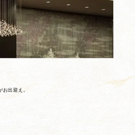
がお出迎え。
。