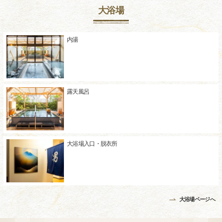
大浴場
内湯
露天風呂
大浴場入口・脱衣所
大浴場ページへ