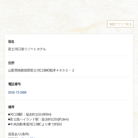
地図アプリで見る
宿名
富士河口湖リゾートホテル
住所
山梨県南都留郡富士河口湖町船津４９０２－２
電話番号
0555-73-3888
備考
■河口湖駅：徒歩約11分(900m)
■富士急ハイランド駅：徒歩約12分(約1km)
■中央自動車道河口湖ICより車で約5分
送迎あり(条件)