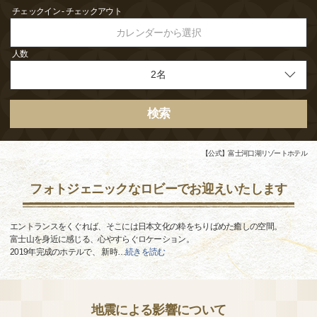
チェックイン - チェックアウト
カレンダーから選択
人数
検索
【公式】富士河口湖リゾートホテル
フォトジェニックなロビーでお迎えいたします
エントランスをくぐれば、そこには日本文化の粋をちりばめた癒しの空間。
富士山を身近に感じる、心やすらぐロケーション。
2019年完成のホテルで、 新時
…
続きを読む
地震による影響について