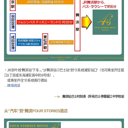
・JR京叶线“舞滨站”下车→“1F舞滨站②巴士站”到“⑨系统浦安站口”（也可乘坐开往堀
江6丁目或东海浦安高中的9号线），
或乘坐开往“㊲系统南行德站
…
继续阅读
舞滨站巴士时刻表（所有巴士停靠堀江中学校前
从“汽车”到“舞滨FOUR STORIES酒店