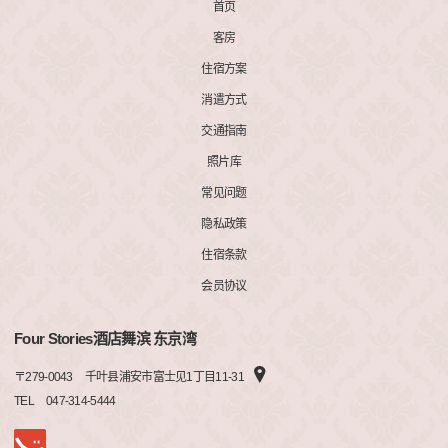
首页
客房
住宿方案
消遣方式
交通指南
照片库
常见问题
隐私政策
住宿条款
会员协议
Four Stories酒店舞滨 东京湾
〒
279-0043
千叶县浦安市富士见1丁目11-31
TEL
047-314-5444