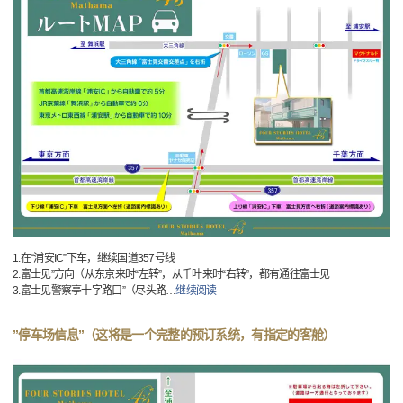
1.在“浦安IC”下车，继续国道357号线
2.富士见”方向（从东京来时“左转”，从千叶来时“右转”，都有通往富士见
3.富士见警察亭十字路口”（尽头路
…
继续阅读
”停车场信息”（这将是一个完整的预订系统，有指定的客舱）