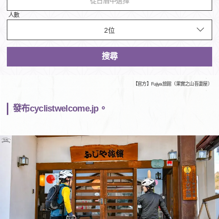
從日曆中選擇
人數
搜尋
【官方】Fujiya旅館（果實之山吾妻屋）
發布cyclistwelcome.jp。