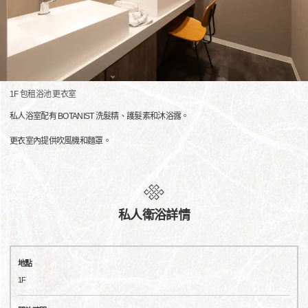
1F 包租浴池 更衣室
私人浴室配有 BOTANIST 洗髮精、護髮素和沐浴露。
更衣室內提供吹風機和麵罩。
私人衛浴詳情
地點
1F