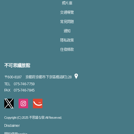
照片庫
交通導覽
常見問題
通知
隱私政策
住宿條款
不可思議旅館
〒
600-8187
京都府京都市下京區橋詰町128
TEL
075-746-7759
FAX
075-746-7845
Copyright (C) 2025 不思議な宿 All Reserved.
Disclaimer