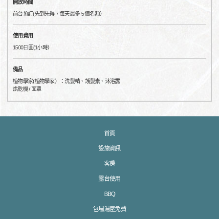
開放時間
前台預訂(先到先得，每天最多 5 個名額）
使用費用
1500日圓(1小時）
備品
植物學家(植物學家）：洗髮精、護髮素、沐浴露
烘乾機 / 面罩
首頁
設施資訊
客房
露台使用
BBQ
包場湯屋免費