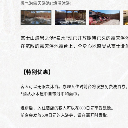
微气泡露天浴池((焕活沐浴)
富士山熔岩之汤“泉水”现已开放期待已久的露天浴
在宽敞的露天浴池露台上，全身心地感受从富士北
【特别优惠】
客人可以无限次沐浴。办理入住时前台将发放免费洗浴券
*请从小木屋中自带浴巾和面巾。
退房后，入住酒店的客人可以花600日元享受洗澡。
前台会发放600日元的入浴券，请在离开时索取。