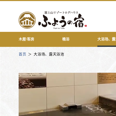
木屋/客房
桶浴
大浴场、露
首页
大浴场、露天浴池